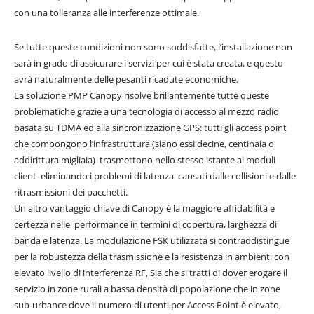
con una tolleranza alle interferenze ottimale.
Se tutte queste condizioni non sono soddisfatte, l’installazione non
sarà in grado di assicurare i servizi per cui è stata creata, e questo
avrà naturalmente delle pesanti ricadute economiche.
La soluzione PMP Canopy risolve brillantemente tutte queste
problematiche grazie a una tecnologia di accesso al mezzo radio
basata su TDMA ed alla sincronizzazione GPS: tutti gli access point
che compongono l’infrastruttura (siano essi decine, centinaia o
addirittura migliaia) trasmettono nello stesso istante ai moduli
client eliminando i problemi di latenza causati dalle collisioni e dalle
ritrasmissioni dei pacchetti.
Un altro vantaggio chiave di Canopy è la maggiore affidabilità e
certezza nelle performance in termini di copertura, larghezza di
banda e latenza. La modulazione FSK utilizzata si contraddistingue
per la robustezza della trasmissione e la resistenza in ambienti con
elevato livello di interferenza RF, Sia che si tratti di dover erogare il
servizio in zone rurali a bassa densità di popolazione che in zone
sub-urbance dove il numero di utenti per Access Point è elevato,