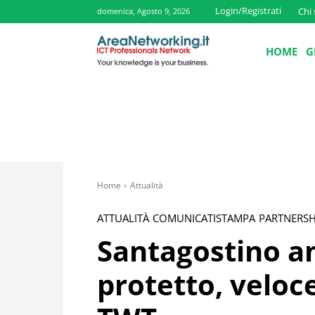
Login/Registrati
Chi
domenica, Agosto 9, 2026
HOME
G
Home
Attualità
ATTUALITÀ
COMUNICATISTAMPA
PARTNERSH
Santagostino a
protetto, veloce