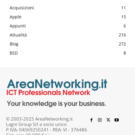
Acquisizioni
11
Apple
15
Appunti
6
Attualità
216
Blog
272
BSD
8
© 2003-2025 AreaNetworking.it
Lagni Group Srl a socio unico
P.IVA: 04069250241 - REA: VI - 376486