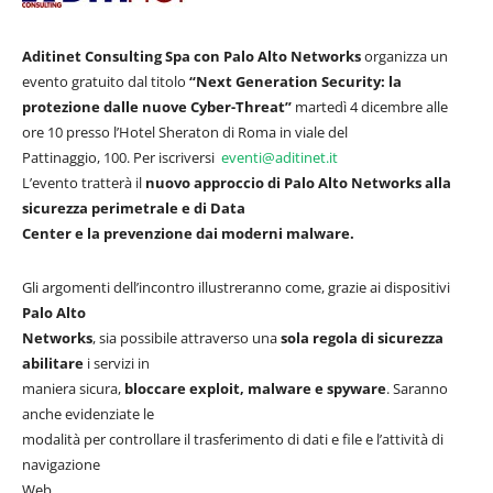
Aditinet Consulting Spa con Palo Alto Networks
organizza un
evento gratuito dal titolo
“Next Generation Security: la
protezione dalle nuove Cyber-Threat”
martedì 4 dicembre alle
ore 10 presso l’Hotel Sheraton di Roma in viale del
Pattinaggio, 100. Per iscriversi
eventi@aditinet.it
L’evento tratterà il
nuovo approccio di Palo Alto Networks alla
sicurezza perimetrale e di Data
Center e la prevenzione dai moderni malware.
Gli argomenti dell’incontro illustreranno come, grazie ai dispositivi
Palo Alto
Networks
, sia possibile attraverso una
sola regola di sicurezza
abilitare
i servizi in
maniera sicura,
bloccare exploit, malware e
spyware
. Saranno
anche evidenziate le
modalità per controllare il trasferimento di dati e file e l’attività di
navigazione
Web.