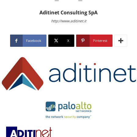
Aditinet Consulting SpA
http://www.aditinet.it
Facebook
X
Pinterest