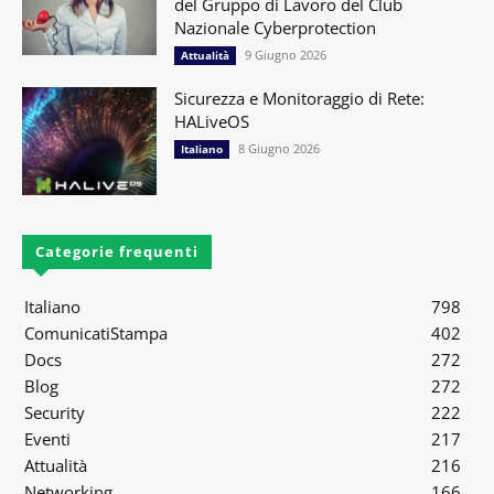
del Gruppo di Lavoro del Club
Nazionale Cyberprotection
9 Giugno 2026
Attualità
Sicurezza e Monitoraggio di Rete:
HALiveOS
8 Giugno 2026
Italiano
Categorie frequenti
Italiano
798
ComunicatiStampa
402
Docs
272
Blog
272
Security
222
Eventi
217
Attualità
216
Networking
166