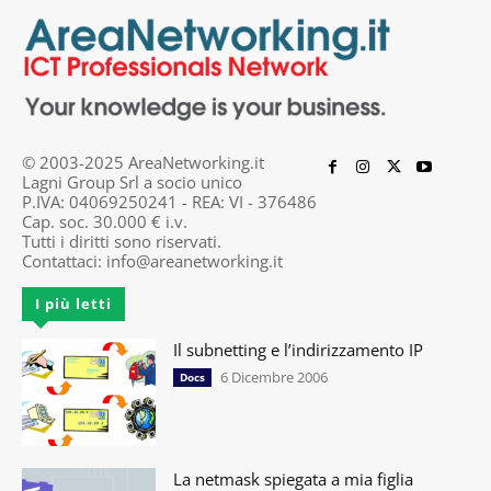
© 2003-2025 AreaNetworking.it
Lagni Group Srl a socio unico
P.IVA: 04069250241 - REA: VI - 376486
Cap. soc. 30.000 € i.v.
Tutti i diritti sono riservati.
Contattaci:
info@areanetworking.it
I più letti
Il subnetting e l’indirizzamento IP
6 Dicembre 2006
Docs
La netmask spiegata a mia figlia