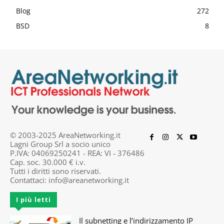
Blog
272
BSD
8
© 2003-2025 AreaNetworking.it
Lagni Group Srl a socio unico
P.IVA: 04069250241 - REA: VI - 376486
Cap. soc. 30.000 € i.v.
Tutti i diritti sono riservati.
Contattaci:
info@areanetworking.it
I più letti
Il subnetting e l’indirizzamento IP