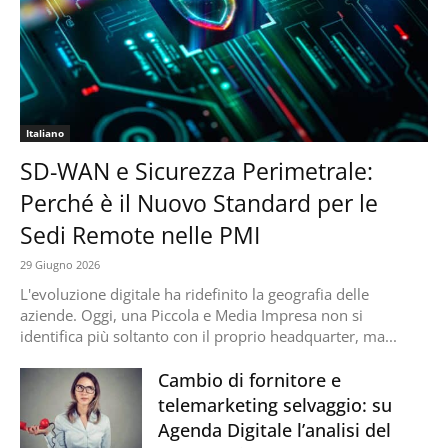
Italiano
SD-WAN e Sicurezza Perimetrale:
Perché è il Nuovo Standard per le
Sedi Remote nelle PMI
29 Giugno 2026
L'evoluzione digitale ha ridefinito la geografia delle
aziende. Oggi, una Piccola e Media Impresa non si
identifica più soltanto con il proprio headquarter, ma...
Cambio di fornitore e
telemarketing selvaggio: su
Agenda Digitale l’analisi del