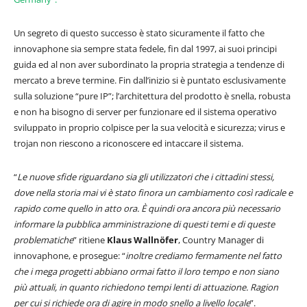
Un segreto di questo successo è stato sicuramente il fatto che
innovaphone sia sempre stata fedele, fin dal 1997, ai suoi principi
guida ed al non aver subordinato la propria strategia a tendenze di
mercato a breve termine. Fin dall’inizio si è puntato esclusivamente
sulla soluzione “pure IP”; l’architettura del prodotto è snella, robusta
e non ha bisogno di server per funzionare ed il sistema operativo
sviluppato in proprio colpisce per la sua velocità e sicurezza; virus e
trojan non riescono a riconoscere ed intaccare il sistema.
“
Le nuove sfide riguardano sia gli utilizzatori che i cittadini stessi,
dove nella storia mai vi è stato finora un cambiamento così radicale e
rapido come quello in atto ora. È quindi ora ancora più necessario
informare la pubblica amministrazione di questi temi e di queste
problematiche
” ritiene
Klaus Wallnöfer
, Country Manager di
innovaphone, e prosegue: “
inoltre crediamo fermamente nel fatto
che i mega progetti abbiano ormai fatto il loro tempo e non siano
più attuali, in quanto richiedono tempi lenti di attuazione. Ragion
per cui si richiede ora di agire in modo snello a livello locale
”.