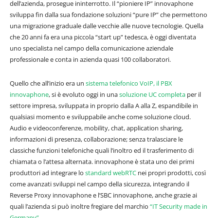
dell’azienda, prosegue ininterrotto. Il “pioniere IP” innovaphone
sviluppa fin dalla sua fondazione soluzioni “pure IP” che permettono
una migrazione graduale dalle vecchie alle nuove tecnologie. Quella
che 20 anni fa era una piccola “start up” tedesca, è oggi diventata
uno specialista nel campo della comunicazione aziendale
professionale e conta in azienda quasi 100 collaboratori.
Quello che all’inizio era un
sistema telefonico VoIP, il PBX
innovaphone
, si è evoluto oggi in una
soluzione UC completa
per il
settore impresa, sviluppata in proprio dalla A alla Z, espandibile in
qualsiasi momento e sviluppabile anche come soluzione cloud.
Audio e videoconferenze, mobility, chat, application sharing,
informazioni di presenza, collaborazione; senza tralasciare le
classiche funzioni telefoniche quali l’inoltro ed il trasferimento di
chiamata o l’attesa alternata. innovaphone è stata uno dei primi
produttori ad integrare lo
standard webRTC
nei propri prodotti, così
come avanzati sviluppi nel campo della sicurezza, integrando il
Reverse Proxy innovaphone e l’SBC innovaphone, anche grazie ai
quali l’azienda si può inoltre fregiare del marchio
“IT Security made in
Germany”.