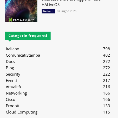
HALiveOS
8 Giugno 2026
Italiano
Categorie frequenti
Italiano
798
ComunicatiStampa
402
Docs
272
Blog
272
Security
222
Eventi
217
Attualità
216
Networking
166
Cisco
166
Prodotti
133
Cloud Computing
115