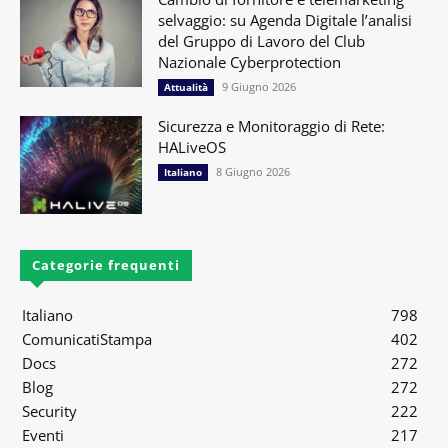
selvaggio: su Agenda Digitale l’analisi
del Gruppo di Lavoro del Club
Nazionale Cyberprotection
9 Giugno 2026
Attualità
Sicurezza e Monitoraggio di Rete:
HALiveOS
8 Giugno 2026
Italiano
Categorie frequenti
Italiano
798
ComunicatiStampa
402
Docs
272
Blog
272
Security
222
Eventi
217