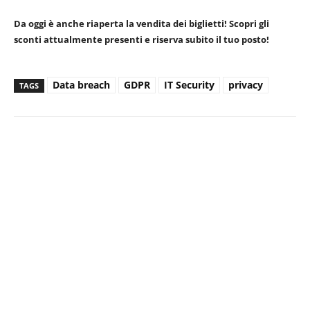
Da oggi è anche riaperta la vendita dei biglietti!
Scopri gli
sconti attualmente presenti e riserva subito il tuo posto!
Data breach
GDPR
IT Security
privacy
TAGS