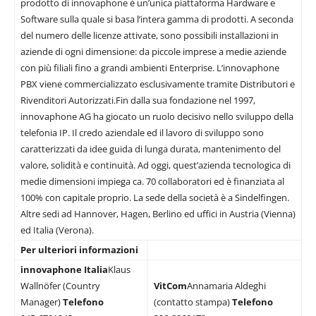
prodotto di innovaphone è un’unica piattaforma Hardware e
Software sulla quale si basa l’intera gamma di prodotti. A seconda
del numero delle licenze attivate, sono possibili installazioni in
aziende di ogni dimensione: da piccole imprese a medie aziende
con più filiali fino a grandi ambienti Enterprise. L’innovaphone
PBX viene commercializzato esclusivamente tramite Distributori e
Rivenditori Autorizzati.Fin dalla sua fondazione nel 1997,
innovaphone AG ha giocato un ruolo decisivo nello sviluppo della
telefonia IP. Il credo aziendale ed il lavoro di sviluppo sono
caratterizzati da idee guida di lunga durata, mantenimento del
valore, solidità e continuità. Ad oggi, quest’azienda tecnologica di
medie dimensioni impiega ca. 70 collaboratori ed è finanziata al
100% con capitale proprio. La sede della società è a Sindelfingen.
Altre sedi ad Hannover, Hagen, Berlino ed uffici in Austria (Vienna)
ed Italia (Verona).
Per ulteriori informazioni
innovaphone Italia
Klaus
Wallnöfer (Country
VitCom
Annamaria Aldeghi
Manager)
Telefono
(contatto stampa)
Telefono