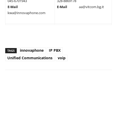
045-6701943
328-8869178
E-Mail
E-Mail
aa@vitcom.bg.it
kwa@innovaphone.com
innovaphone
IP PBX
TAGS
Unified Communications
voip