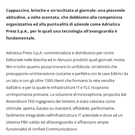
Cappuccino, brioche e un’occhiata al giornale: una piacevole
abitudine, a volte scontata, che dobbiamo alla competenza
organizzativa ed alla puntualità di aziende come Adriatica
Press S.p.A., per le quali una tecnologia all’avanguardia è
fondamentale.
Adriatica Press S.p.A. commercializza e distribuisce per conto
Editoriale nelle Marche ed in Abruzzo prodotti quali giornali, riviste,
libri e tutto quanto possa trovarsi in un’Edicola. Un’attività che
presuppone un’interazione costante e perfetta con le case Editrici da
un lato e con gli oltre 1300 clienti che formano la rete vendite
dall’altro e per la quale le infrastrutture IT e TLC ricoprono
un’importanza primaria. La soluzione di innovaphone, proposta dal
Rivenditore TED Ingegneria dei Sistemi, è stata valutata come
ottimale: aperta, basata su standard, affidabile, performante,
facilmente integrabile nell’infrastruttura IT aziendale e dove ad un
sistema PBX valido ed all’avanguardia si affiancano ampie
funzionalità di Unified Communications.