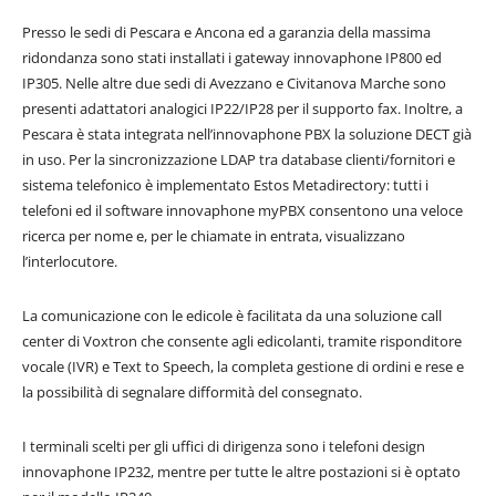
Presso le sedi di Pescara e Ancona ed a garanzia della massima
ridondanza sono stati installati i gateway innovaphone IP800 ed
IP305. Nelle altre due sedi di Avezzano e Civitanova Marche sono
presenti adattatori analogici IP22/IP28 per il supporto fax. Inoltre, a
Pescara è stata integrata nell’innovaphone PBX la soluzione DECT già
in uso. Per la sincronizzazione LDAP tra database clienti/fornitori e
sistema telefonico è implementato Estos Metadirectory: tutti i
telefoni ed il software innovaphone myPBX consentono una veloce
ricerca per nome e, per le chiamate in entrata, visualizzano
l’interlocutore.
La comunicazione con le edicole è facilitata da una soluzione call
center di Voxtron che consente agli edicolanti, tramite risponditore
vocale (IVR) e Text to Speech, la completa gestione di ordini e rese e
la possibilità di segnalare difformità del consegnato.
I terminali scelti per gli uffici di dirigenza sono i telefoni design
innovaphone IP232, mentre per tutte le altre postazioni si è optato