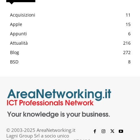
Acquisizioni
11
Apple
15
Appunti
6
Attualità
216
Blog
272
BSD
8
© 2003-2025 AreaNetworking.it
Lagni Group Srl a socio unico