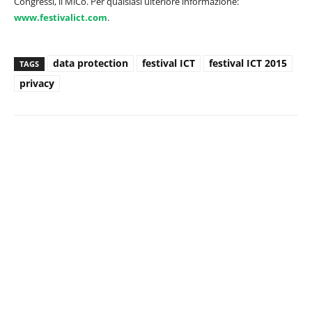
Congressi, il MiCo. Per qualsiasi ulteriore informazione:
www.festivalict.com
.
data protection
festival ICT
festival ICT 2015
TAGS
privacy