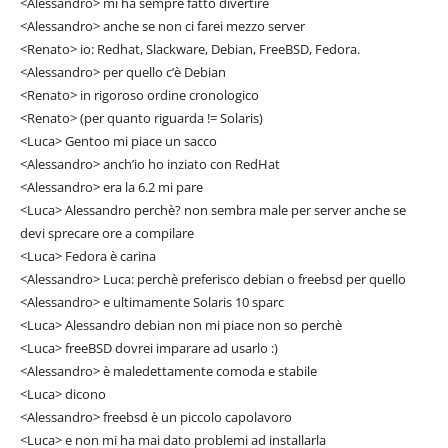
<Alessandro> mi ha sempre fatto divertire
<Alessandro> anche se non ci farei mezzo server
<Renato> io: Redhat, Slackware, Debian, FreeBSD, Fedora.
<Alessandro> per quello c’è Debian
<Renato> in rigoroso ordine cronologico
<Renato> (per quanto riguarda != Solaris)
<Luca> Gentoo mi piace un sacco
<Alessandro> anch’io ho inziato con RedHat
<Alessandro> era la 6.2 mi pare
<Luca> Alessandro perchè? non sembra male per server anche se
devi sprecare ore a compilare
<Luca> Fedora è carina
<Alessandro> Luca: perchè preferisco debian o freebsd per quello
<Alessandro> e ultimamente Solaris 10 sparc
<Luca> Alessandro debian non mi piace non so perchè
<Luca> freeBSD dovrei imparare ad usarlo :)
<Alessandro> è maledettamente comoda e stabile
<Luca> dicono
<Alessandro> freebsd è un piccolo capolavoro
<Luca> e non mi ha mai dato problemi ad installarla