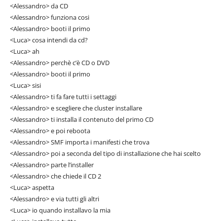
<Alessandro> da CD
<Alessandro> funziona cosi
<Alessandro> booti il primo
<Luca> cosa intendi da cd?
<Luca> ah
<Alessandro> perchè c’è CD o DVD
<Alessandro> booti il primo
<Luca> sisi
<Alessandro> ti fa fare tutti i settaggi
<Alessandro> e scegliere che cluster installare
<Alessandro> ti installa il contenuto del primo CD
<Alessandro> e poi reboota
<Alessandro> SMF importa i manifesti che trova
<Alessandro> poi a seconda del tipo di installazione che hai scelto
<Alessandro> parte l’installer
<Alessandro> che chiede il CD 2
<Luca> aspetta
<Alessandro> e via tutti gli altri
<Luca> io quando installavo la mia