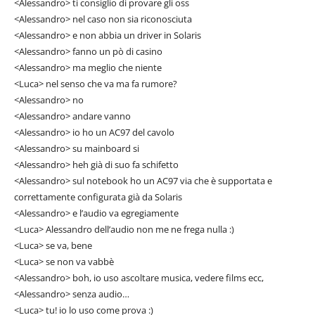
<Alessandro> ti consiglio di provare gli oss
<Alessandro> nel caso non sia riconosciuta
<Alessandro> e non abbia un driver in Solaris
<Alessandro> fanno un pò di casino
<Alessandro> ma meglio che niente
<Luca> nel senso che va ma fa rumore?
<Alessandro> no
<Alessandro> andare vanno
<Alessandro> io ho un AC97 del cavolo
<Alessandro> su mainboard si
<Alessandro> heh già di suo fa schifetto
<Alessandro> sul notebook ho un AC97 via che è supportata e
correttamente configurata già da Solaris
<Alessandro> e l’audio va egregiamente
<Luca> Alessandro dell’audio non me ne frega nulla :)
<Luca> se va, bene
<Luca> se non va vabbè
<Alessandro> boh, io uso ascoltare musica, vedere films ecc,
<Alessandro> senza audio…
<Luca> tu! io lo uso come prova :)