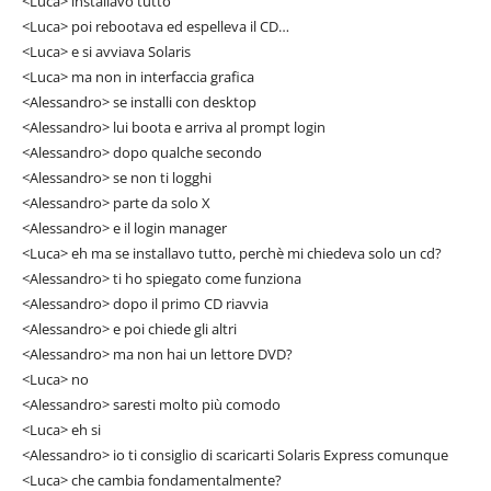
<Luca> installavo tutto
<Luca> poi rebootava ed espelleva il CD…
<Luca> e si avviava Solaris
<Luca> ma non in interfaccia grafica
<Alessandro> se installi con desktop
<Alessandro> lui boota e arriva al prompt login
<Alessandro> dopo qualche secondo
<Alessandro> se non ti logghi
<Alessandro> parte da solo X
<Alessandro> e il login manager
<Luca> eh ma se installavo tutto, perchè mi chiedeva solo un cd?
<Alessandro> ti ho spiegato come funziona
<Alessandro> dopo il primo CD riavvia
<Alessandro> e poi chiede gli altri
<Alessandro> ma non hai un lettore DVD?
<Luca> no
<Alessandro> saresti molto più comodo
<Luca> eh si
<Alessandro> io ti consiglio di scaricarti Solaris Express comunque
<Luca> che cambia fondamentalmente?