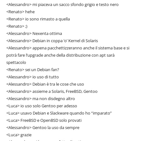
<Alessandro> mi piaceva un sacco sfondo grigio e testo nero
<Renato> hehe
<Renato> io sono rimasto a quella
<Renato> ;)
<Alessandro> Nexenta ottima
<Alessandro> Debian in coppa ‘o’ Kernel di Solaris
<Alessandro> appena pacchettizzeranno anche il sistema base e si
potrà fare l’upgrade anche della distribuzione con apt sarà
spettacolo
<Renato> sei un Debian fan?
<Alessandro> io uso di tutto
<Alessandro> Debian è tra le cose che uso
<Alessandro> assieme a Solaris, FreeBSD, Gentoo
<Alessandro> ma non disdegno altro
<Luca> io uso solo Gentoo per adesso
<Luca> usavo Debian e Slackware quando ho “imparato”
<Luca> FreeBSD e OpenBSD solo provati
<Alessandro> Gentoo la uso da sempre
<Luca> grazie