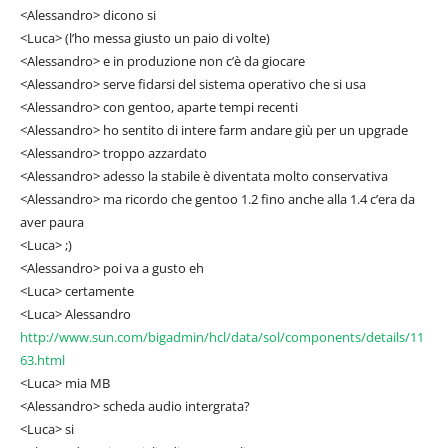
<Alessandro> dicono si
<Luca> (l’ho messa giusto un paio di volte)
<Alessandro> e in produzione non c’è da giocare
<Alessandro> serve fidarsi del sistema operativo che si usa
<Alessandro> con gentoo, aparte tempi recenti
<Alessandro> ho sentito di intere farm andare giù per un upgrade
<Alessandro> troppo azzardato
<Alessandro> adesso la stabile è diventata molto conservativa
<Alessandro> ma ricordo che gentoo 1.2 fino anche alla 1.4 c’era da
aver paura
<Luca> ;)
<Alessandro> poi va a gusto eh
<Luca> certamente
<Luca> Alessandro
http://www.sun.com/bigadmin/hcl/data/sol/components/details/11
63.html
<Luca> mia MB
<Alessandro> scheda audio intergrata?
<Luca> si