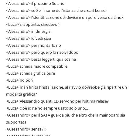
<Alessandro> il prossimo Solaris
<Alessandro> sd0 è il nome dell’istanza che crea il kernel
<Alessandro> l’identificazione dei device è un po’ diversa da Linux
<Luca> si appunto, chiedevo:)
<Alessandro> in dmesg si
<Alessandro> lo vedi così
<Alessandro> per montarlo no
<Alessandro> però quello lo risolvi dopo
<Alessandro> basta leggerti qualcosina
<Luca> scheda madre compatibile
<Luca> scheda grafica pure
<Luca> hd boh
<Luca> mah finita l’installazione, al riavvio dovrebbe già ripartire un
modalità grafica?
<Luca> Alessandro quanti CD servono per l’ultima relase?
<Luca> cioè io ne ho sempre usato solo uno…
<Alessandro> per il SATA guarda più che altro che la mainboard sia
supportata
<Alessandro> senza? :)