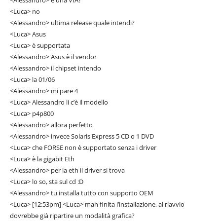
<Alessandro> è una VIA?
<Luca> no
<Alessandro> ultima release quale intendi?
<Luca> Asus
<Luca> è supportata
<Alessandro> Asus è il vendor
<Alessandro> il chipset intendo
<Luca> la 01/06
<Alessandro> mi pare 4
<Luca> Alessandro li c’è il modello
<Luca> p4p800
<Alessandro> allora perfetto
<Alessandro> invece Solaris Express 5 CD o 1 DVD
<Luca> che FORSE non è supportato senza i driver
<Luca> è la gigabit Eth
<Alessandro> per la eth il driver si trova
<Luca> lo so, sta sul cd :D
<Alessandro> tu installa tutto con supporto OEM
<Luca> [12:53pm] <Luca> mah finita l’installazione, al riavvio
dovrebbe già ripartire un modalità grafica?