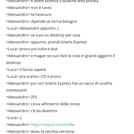
<Alessandro> e avere accesso a qualche area privata
<Alessandro> non è tanto
<Alessandro> te l’assicuro
<Alessandro> dipende se ne hai bisogno
<Luca> Alessandro appunto :)
<Alessandro> se vuoi un desktop per casa
<Alessandro> appunto, prendi Solaris Express
<Luca> provo poi tutte e due
<Alessandro> e magari se vuoi fare le cose in grandi aggiorni il
desktop
<Luca> ti faccio sapere
<Luca> pra scarico i CD e provo
<Alessandro> poi con Solaris Express hai un sacco di cosette
interessanti
<Alessandro> ZFS
<Alessandro> Linux all’interno delle zones
<Alessandro> c’è da divertirsi
<Luca> ;)
<Alessandro>
http://snipurl.com/bd9w
<Alessandro> wow, la vecchia versione