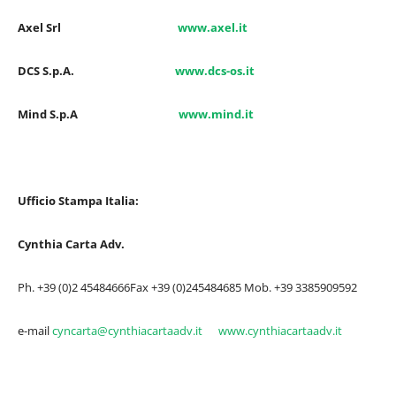
Axel Srl
www.axel.it
DCS S.p.A.
www.dcs-os.it
Mind S.p.A
www.mind.it
Ufficio Stampa Italia:
Cynthia Carta Adv.
Ph. +39 (0)2 45484666Fax +39 (0)245484685 Mob. +39 3385909592
e-mail
cyncarta@cynthiacartaadv.it
www.cynthiacartaadv.it