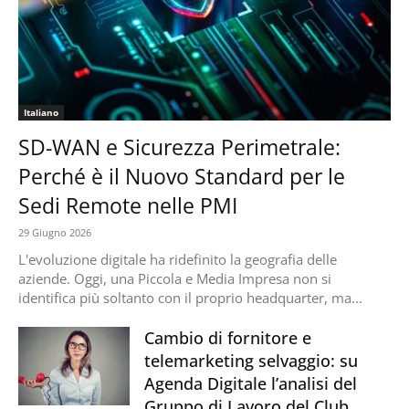
Italiano
SD-WAN e Sicurezza Perimetrale:
Perché è il Nuovo Standard per le
Sedi Remote nelle PMI
29 Giugno 2026
L'evoluzione digitale ha ridefinito la geografia delle
aziende. Oggi, una Piccola e Media Impresa non si
identifica più soltanto con il proprio headquarter, ma...
Cambio di fornitore e
telemarketing selvaggio: su
Agenda Digitale l’analisi del
Gruppo di Lavoro del Club