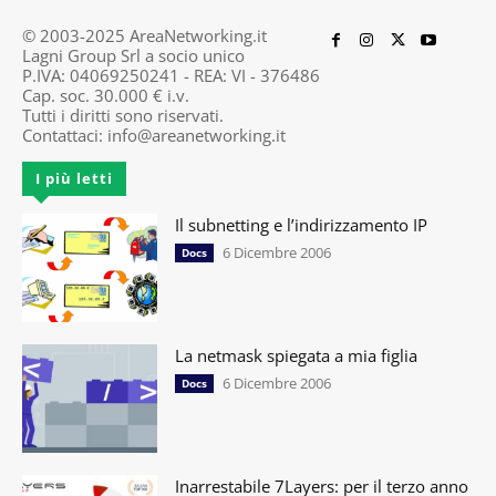
© 2003-2025 AreaNetworking.it
Lagni Group Srl a socio unico
P.IVA: 04069250241 - REA: VI - 376486
Cap. soc. 30.000 € i.v.
Tutti i diritti sono riservati.
Contattaci:
info@areanetworking.it
I più letti
Il subnetting e l’indirizzamento IP
6 Dicembre 2006
Docs
La netmask spiegata a mia figlia
6 Dicembre 2006
Docs
Inarrestabile 7Layers: per il terzo anno