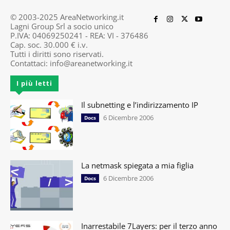
© 2003-2025 AreaNetworking.it
Lagni Group Srl a socio unico
P.IVA: 04069250241 - REA: VI - 376486
Cap. soc. 30.000 € i.v.
Tutti i diritti sono riservati.
Contattaci:
info@areanetworking.it
I più letti
Il subnetting e l’indirizzamento IP
6 Dicembre 2006
Docs
La netmask spiegata a mia figlia
6 Dicembre 2006
Docs
Inarrestabile 7Layers: per il terzo anno