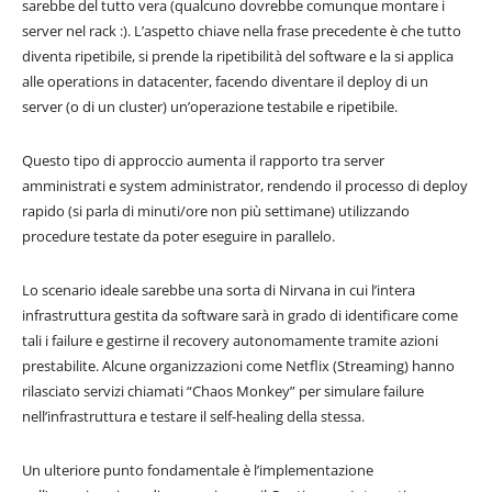
sarebbe del tutto vera (qualcuno dovrebbe comunque montare i
server nel rack :). L’aspetto chiave nella frase precedente è che tutto
diventa ripetibile, si prende la ripetibilità del software e la si applica
alle operations in datacenter, facendo diventare il deploy di un
server (o di un cluster) un’operazione testabile e ripetibile.
Questo tipo di approccio aumenta il rapporto tra server
amministrati e system administrator, rendendo il processo di deploy
rapido (si parla di minuti/ore non più settimane) utilizzando
procedure testate da poter eseguire in parallelo.
Lo scenario ideale sarebbe una sorta di Nirvana in cui l’intera
infrastruttura gestita da software sarà in grado di identificare come
tali i failure e gestirne il recovery autonomamente tramite azioni
prestabilite. Alcune organizzazioni come Netflix (Streaming) hanno
rilasciato servizi chiamati “Chaos Monkey” per simulare failure
nell’infrastruttura e testare il self-healing della stessa.
Un ulteriore punto fondamentale è l’implementazione