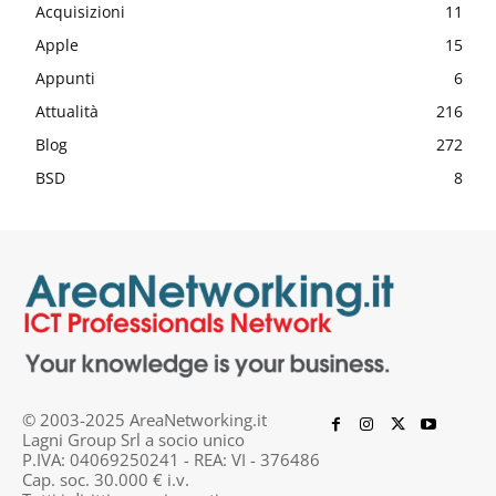
Acquisizioni
11
Apple
15
Appunti
6
Attualità
216
Blog
272
BSD
8
© 2003-2025 AreaNetworking.it
Lagni Group Srl a socio unico
P.IVA: 04069250241 - REA: VI - 376486
Cap. soc. 30.000 € i.v.