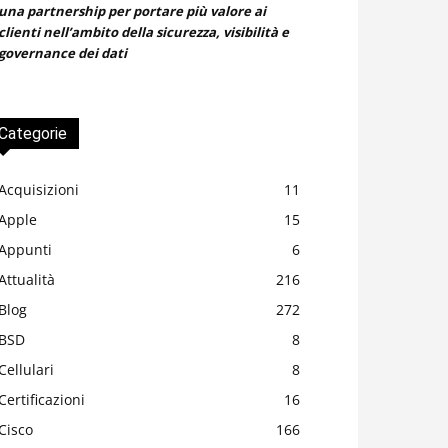
una partnership per portare più valore ai
clienti nell’ambito della sicurezza, visibilità e
governance dei dati
Categorie
Acquisizioni
11
Apple
15
Appunti
6
Attualità
216
Blog
272
BSD
8
Cellulari
8
Certificazioni
16
Cisco
166