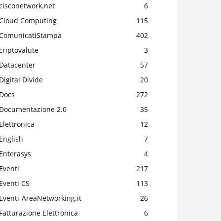
cisconetwork.net
6
Cloud Computing
115
ComunicatiStampa
402
criptovalute
3
Datacenter
57
Digital Divide
20
Docs
272
Documentazione 2.0
35
Elettronica
12
English
7
Enterasys
4
Eventi
217
Eventi CS
113
Eventi-AreaNetworking.it
26
Fatturazione Elettronica
6