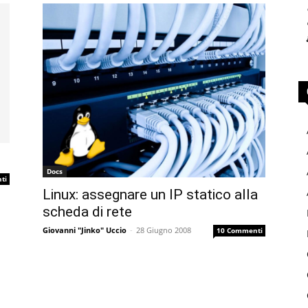
Docs
ti
Linux: assegnare un IP statico alla
scheda di rete
Giovanni "Jinko" Uccio
-
28 Giugno 2008
10 Commenti