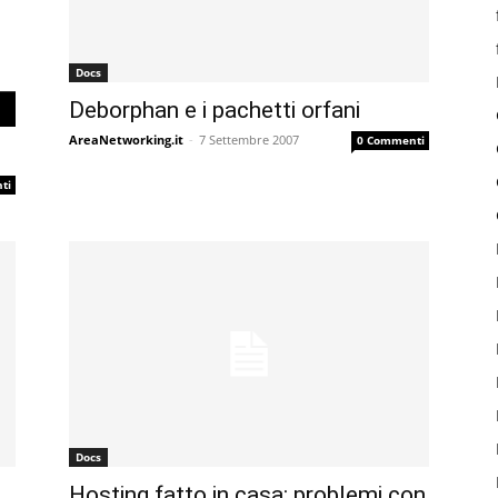
Docs
Deborphan e i pachetti orfani
AreaNetworking.it
-
7 Settembre 2007
0 Commenti
ti
Docs
Hosting fatto in casa: problemi con