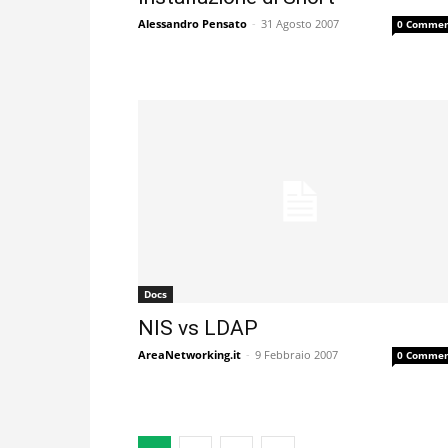
Alessandro Pensato
-
31 Agosto 2007
0 Commen
Docs
NIS vs LDAP
AreaNetworking.it
-
9 Febbraio 2007
0 Commen