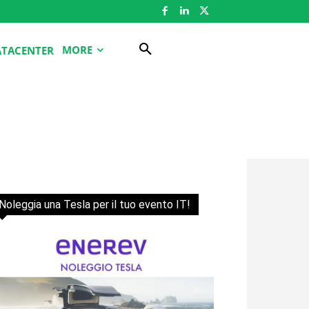
MORE
ATACENTER
Noleggia una Tesla per il tuo evento IT!