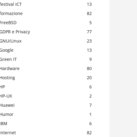
festival ICT
13
formazione
82
FreeBSD
5
GDPR e Privacy
77
GNU/Linux
23
Google
13
Green IT
9
Hardware
80
Hosting
20
HP
6
HP-UX
2
Huawei
7
Humor
1
IBM
6
Internet
82