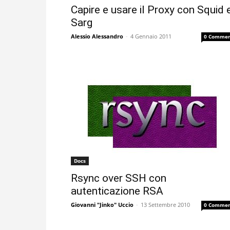
Capire e usare il Proxy con Squid 
Sarg
Alessio Alessandro
-
4 Gennaio 2011
0 Commen
Docs
Rsync over SSH con
autenticazione RSA
Giovanni "Jinko" Uccio
-
13 Settembre 2010
0 Commen