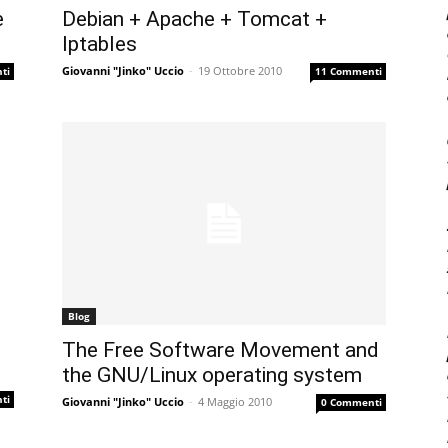
Debian + Apache + Tomcat +
e
Iptables
Giovanni "Jinko" Uccio
-
19 Ottobre 2010
11 Commenti
ti
Blog
The Free Software Movement and
the GNU/Linux operating system
ti
Giovanni "Jinko" Uccio
-
4 Maggio 2010
0 Commenti