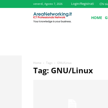
Login/Registrati
Chi s
venerdì, Agosto 7, 2026
HOME
G
Home
Tags
GNU/Linux
Tag: GNU/Linux