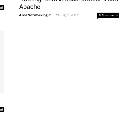
Apache
ti
AreaNetworking.it
-
29 Luglio 2007
0 Commenti
ti