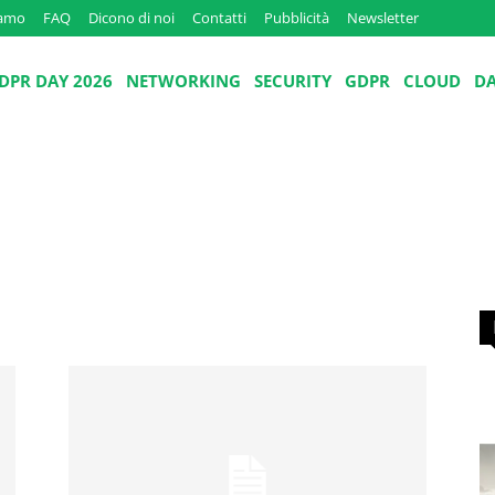
iamo
FAQ
Dicono di noi
Contatti
Pubblicità
Newsletter
DPR DAY 2026
NETWORKING
SECURITY
GDPR
CLOUD
D