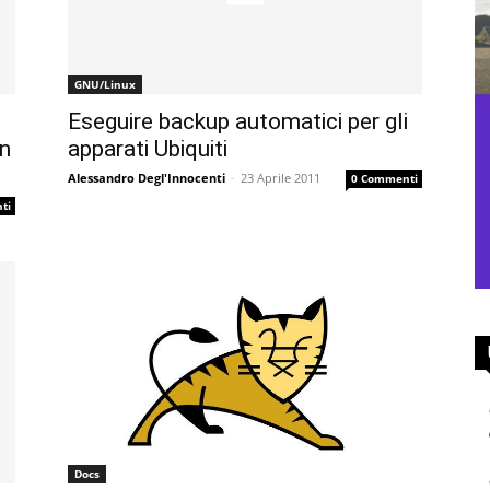
GNU/Linux
Eseguire backup automatici per gli
in
apparati Ubiquiti
Alessandro Degl'Innocenti
-
23 Aprile 2011
0 Commenti
ti
Docs