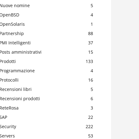
Nuove nomine
5
OpenBSD
4
OpenSolaris
1
Partnership
88
PMI Intelligenti
37
Posts amministrativi
15
Prodotti
133
Programmazione
4
Protocolli
16
Recensioni libri
5
Recensioni prodotti
6
ReteRosa
3
SAP
22
Security
222
Servers
53