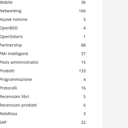
Mobile
36
Networking
166
Nuove nomine
5
OpenBSD
4
OpenSolaris
1
Partnership
88
PMI Intelligenti
37
Posts amministrativi
15
Prodotti
133
Programmazione
4
Protocolli
16
Recensioni libri
5
Recensioni prodotti
6
ReteRosa
3
SAP
22