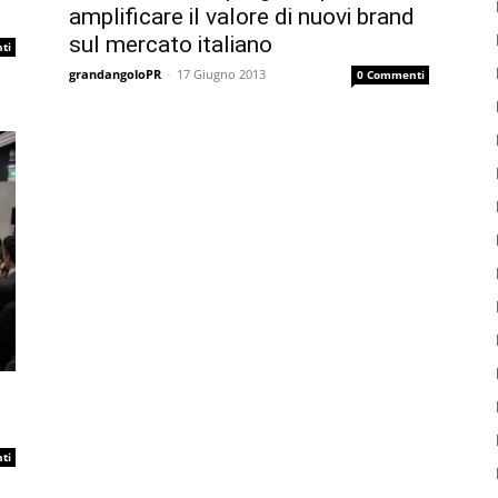
amplificare il valore di nuovi brand
sul mercato italiano
ti
grandangoloPR
-
17 Giugno 2013
0 Commenti
ti