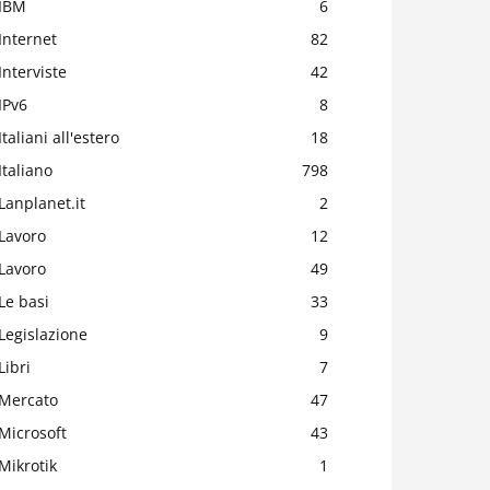
IBM
6
Internet
82
Interviste
42
IPv6
8
Italiani all'estero
18
Italiano
798
Lanplanet.it
2
Lavoro
12
Lavoro
49
Le basi
33
Legislazione
9
Libri
7
Mercato
47
Microsoft
43
Mikrotik
1