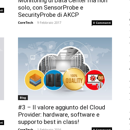
Monitoring di Data Center ma non
solo, con SensorProbe e
ti
SecurityProbe di AKCP
CoreTech
-
9 Febbraio 2017
0 Commenti
Blog
#3 – Il valore aggiunto del Cloud
Provider: hardware, software e
supporto best in class!
ti
CoreTech
-
1 Febbraio 2016
0 Commenti