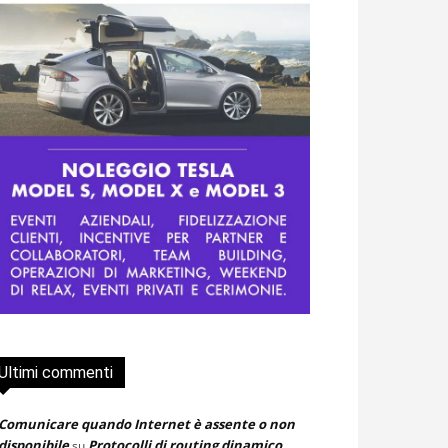
Ultimi commenti
Comunicare quando Internet è assente o non
disponibile
Protocolli di routing dinamico
su