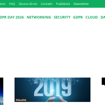
iamo
FAQ
Dicono di noi
Contatti
Pubblicità
Newsletter
DPR DAY 2026
NETWORKING
SECURITY
GDPR
CLOUD
D
Attualità