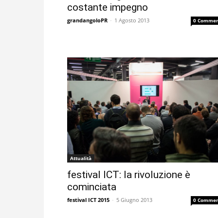
costante impegno
grandangoloPR
-
1 Agosto 2013
0 Commen
Attualità
festival ICT: la rivoluzione è
cominciata
festival ICT 2015
-
5 Giugno 2013
0 Commen