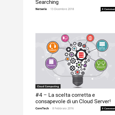
Searching
Netwrix
-
13 Dicembre 2018
0 Commen
Cloud Computing
#4 – La scelta corretta e
consapevole di un Cloud Server!
CoreTech
-
8 Febbraio 2016
0 Commen