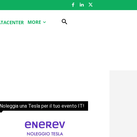
MORE
ATACENTER
Noleggia una Tesla per il tuo evento IT!