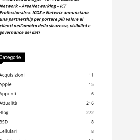
Network – AreaNetworking – ICT
Professionals
ICOS e Netwrix annunciano
su
una partnership per portare più valore ai
clienti nell’ambito della sicurezza, visibilità e
governance dei dati
Categorie
Acquisizioni
11
Apple
15
Appunti
6
Attualità
216
Blog
272
BSD
8
Cellulari
8