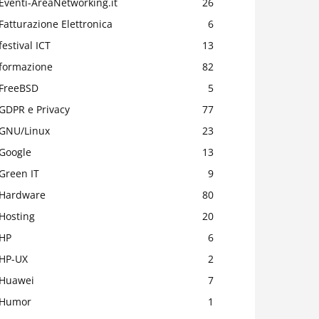
Eventi-AreaNetworking.it
26
Fatturazione Elettronica
6
festival ICT
13
formazione
82
FreeBSD
5
GDPR e Privacy
77
GNU/Linux
23
Google
13
Green IT
9
Hardware
80
Hosting
20
HP
6
HP-UX
2
Huawei
7
Humor
1