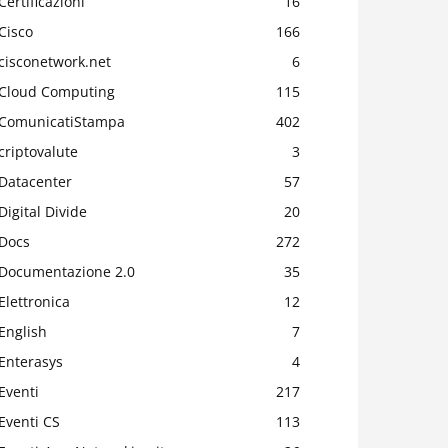
Certificazioni
16
Cisco
166
cisconetwork.net
6
Cloud Computing
115
ComunicatiStampa
402
criptovalute
3
Datacenter
57
Digital Divide
20
Docs
272
Documentazione 2.0
35
Elettronica
12
English
7
Enterasys
4
Eventi
217
Eventi CS
113