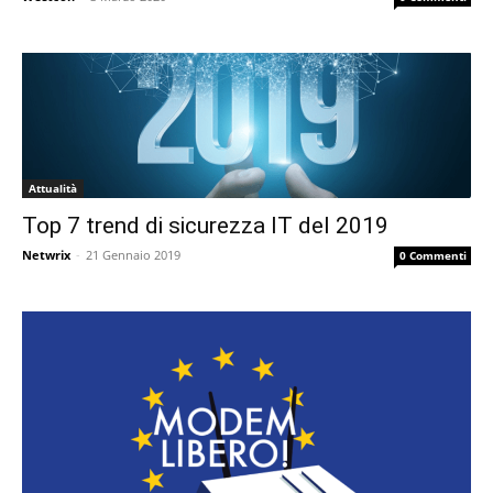
Attualità
Top 7 trend di sicurezza IT del 2019
Netwrix
-
21 Gennaio 2019
0 Commenti