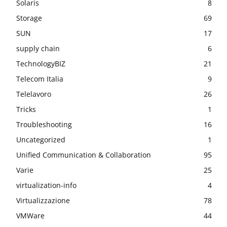
Solaris
8
Storage
69
SUN
17
supply chain
6
TechnologyBIZ
21
Telecom Italia
9
Telelavoro
26
Tricks
1
Troubleshooting
16
Uncategorized
1
Unified Communication & Collaboration
95
Varie
25
virtualization-info
4
Virtualizzazione
78
VMWare
44