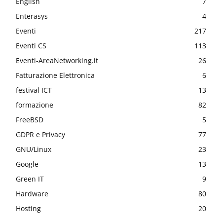
English
7
Enterasys
4
Eventi
217
Eventi CS
113
Eventi-AreaNetworking.it
26
Fatturazione Elettronica
6
festival ICT
13
formazione
82
FreeBSD
5
GDPR e Privacy
77
GNU/Linux
23
Google
13
Green IT
9
Hardware
80
Hosting
20