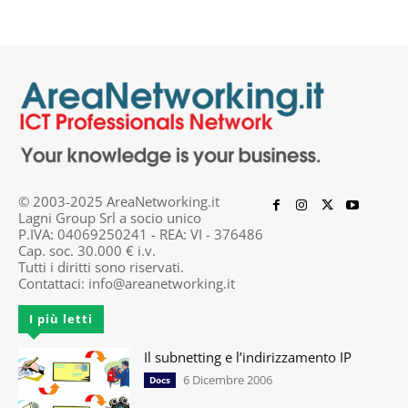
© 2003-2025 AreaNetworking.it
Lagni Group Srl a socio unico
P.IVA: 04069250241 - REA: VI - 376486
Cap. soc. 30.000 € i.v.
Tutti i diritti sono riservati.
Contattaci:
info@areanetworking.it
I più letti
Il subnetting e l’indirizzamento IP
6 Dicembre 2006
Docs