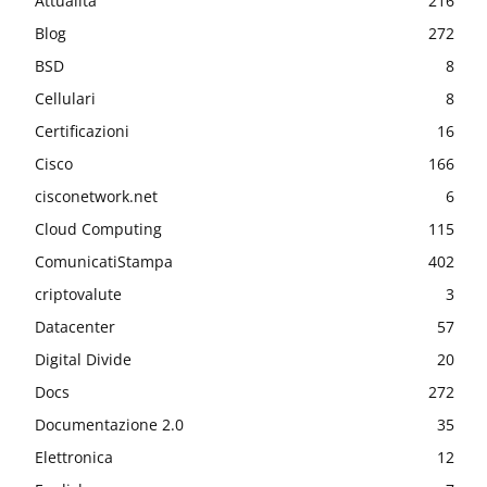
Attualità
216
Blog
272
BSD
8
Cellulari
8
Certificazioni
16
Cisco
166
cisconetwork.net
6
Cloud Computing
115
ComunicatiStampa
402
criptovalute
3
Datacenter
57
Digital Divide
20
Docs
272
Documentazione 2.0
35
Elettronica
12