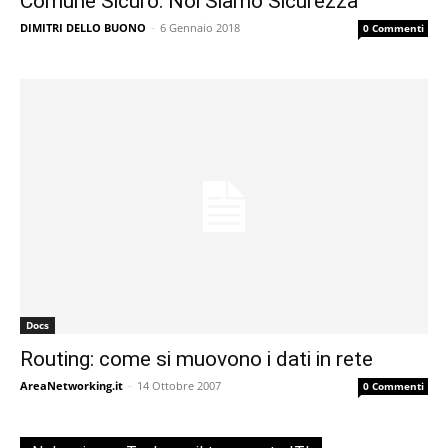
Comune Sicuro: Noi Siamo Sicurezza
DIMITRI DELLO BUONO
-
6 Gennaio 2018
0 Commenti
Docs
Routing: come si muovono i dati in rete
AreaNetworking.it
-
14 Ottobre 2007
0 Commenti