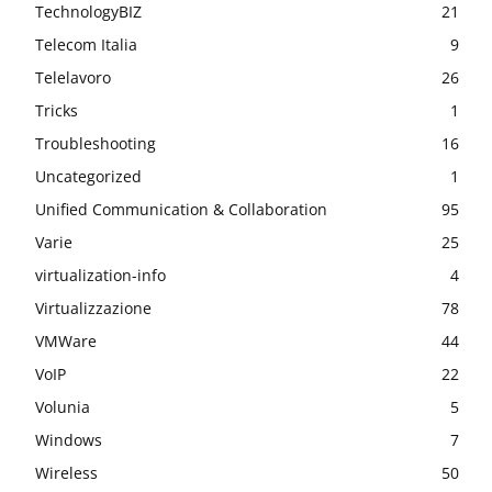
TechnologyBIZ
21
Telecom Italia
9
Telelavoro
26
Tricks
1
Troubleshooting
16
Uncategorized
1
Unified Communication & Collaboration
95
Varie
25
virtualization-info
4
Virtualizzazione
78
VMWare
44
VoIP
22
Volunia
5
Windows
7
Wireless
50