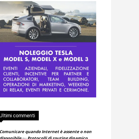
Ultimi commenti
Comunicare quando Internet è assente o non
disponibile
Protocolli di routing dinamico
su