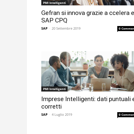
PMI Intelligenti
Gefran si innova grazie a ccelera 
SAP CPQ
SAP
-
20 Settembre 2019
0 Commen
PMI Intelligenti
Imprese Intelligenti: dati puntuali 
corretti
SAP
-
4 Luglio 2019
0 Commen