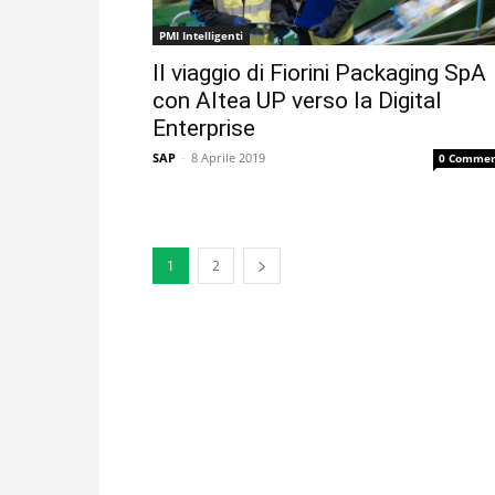
PMI Intelligenti
Il viaggio di Fiorini Packaging SpA
con Altea UP verso la Digital
Enterprise
SAP
-
8 Aprile 2019
0 Commen
1
2