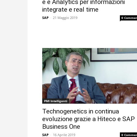
e e Analytics per informazioni
integrate e real time
SAP
-
21 Maggio 2019
0 Commen
PMI Intelligenti
Technogenetics in continua
evoluzione grazie a Hiteco e SAP
Business One
SAP
-
16 Aprile 2019
0 Commen