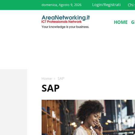
Login/Registrati
Chi
domenica, Agosto 9, 2026
HOME
G
Home
SAP
SAP