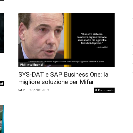
PMI Intelligenti
SYS-DAT e SAP Business One: la
migliore soluzione per Mifar
ti
SAP
-
9 Aprile 2019
0 Commenti