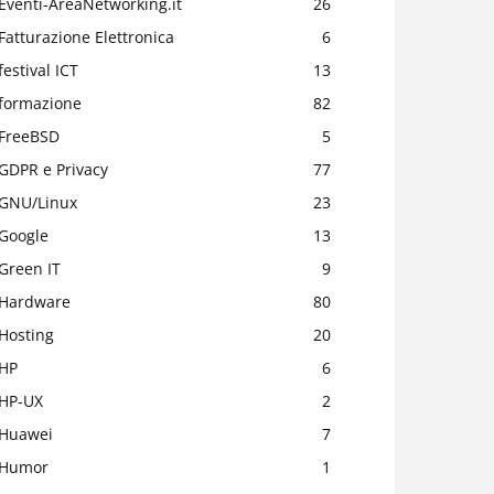
Eventi-AreaNetworking.it
26
Fatturazione Elettronica
6
festival ICT
13
formazione
82
FreeBSD
5
GDPR e Privacy
77
GNU/Linux
23
Google
13
Green IT
9
Hardware
80
Hosting
20
HP
6
HP-UX
2
Huawei
7
Humor
1