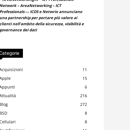
Network – AreaNetworking – ICT
Professionals
ICOS e Netwrix annunciano
su
una partnership per portare più valore ai
clienti nell’ambito della sicurezza, visibilità e
governance dei dati
Categorie
Acquisizioni
11
Apple
15
Appunti
6
Attualità
216
Blog
272
BSD
8
Cellulari
8