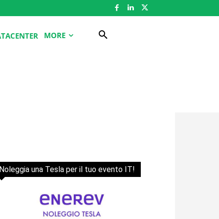
MORE
ATACENTER
Noleggia una Tesla per il tuo evento IT!