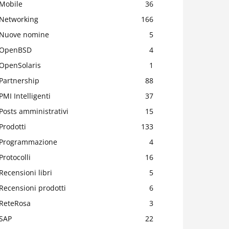
Mobile
36
Networking
166
Nuove nomine
5
OpenBSD
4
OpenSolaris
1
Partnership
88
PMI Intelligenti
37
Posts amministrativi
15
Prodotti
133
Programmazione
4
Protocolli
16
Recensioni libri
5
Recensioni prodotti
6
ReteRosa
3
SAP
22