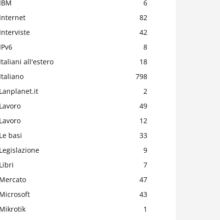
IBM
6
Internet
82
Interviste
42
IPv6
8
Italiani all'estero
18
Italiano
798
Lanplanet.it
2
Lavoro
49
Lavoro
12
Le basi
33
Legislazione
9
Libri
7
Mercato
47
Microsoft
43
Mikrotik
1