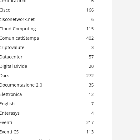
Certificazioni
16
Cisco
166
cisconetwork.net
6
Cloud Computing
115
ComunicatiStampa
402
criptovalute
3
Datacenter
57
Digital Divide
20
Docs
272
Documentazione 2.0
35
Elettronica
12
English
7
Enterasys
4
Eventi
217
Eventi CS
113