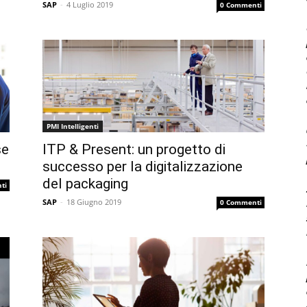
SAP
-
4 Luglio 2019
0 Commenti
PMI Intelligenti
se
ITP & Present: un progetto di
successo per la digitalizzazione
del packaging
ti
SAP
-
18 Giugno 2019
0 Commenti