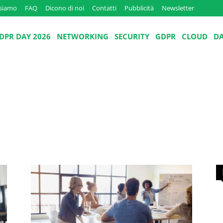
 siamo
FAQ
Dicono di noi
Contatti
Pubblicità
Newsletter
DPR DAY 2026
NETWORKING
SECURITY
GDPR
CLOUD
D