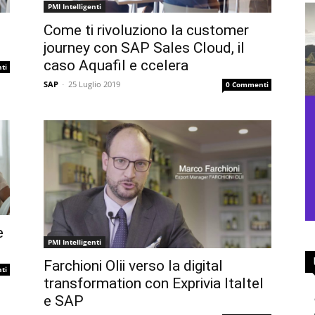
PMI Intelligenti
e
Come ti rivoluziono la customer
journey con SAP Sales Cloud, il
caso Aquafil e ccelera
ti
SAP
-
25 Luglio 2019
0 Commenti
e
PMI Intelligenti
Farchioni Olii verso la digital
ti
transformation con Exprivia Italtel
e SAP