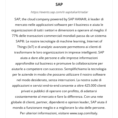
SAP
https://events.sap.com/it-sapitalia/it/radar
SAP, the cloud company powered by SAP HANA®, è leader di
mercato nelle applicazioni software per il business e aiuta le
organizzazioni di tutti i settori e dimensioni a operare al meglio: il
77% delle transazioni commerciali mondiali passa da un sistema
SAP®. Le nostre tecnologie di machine learning, Internet of
Things (IoT) e di analytic avanzate permettono ai clienti di
trasformare le loro organizzazioni in imprese intelligenti. SAP
aiuta a dare alle persone e alle imprese informazioni
approfondite sul business e promuove la collaborazione per
aiutarle a competere con successo. Semplifichiamo la tecnologia
per le aziende in modo che possano utilizzare il nostro software
nel modo desiderato, senza interruzioni. La nostra suite di
applicazioni e servizi end-to-end consente a oltre 425.000 clienti
privati e pubblici di operare con profitto, di adattarsi
costantemente al mercato e fare la differenza. Con una rete
globale di clienti, partner, dipendenti e opinion leader, SAP aiuta il
mondo a funzionare meglio e a migliorare la vita delle persone.
Per ulteriori informazioni, visitare www.sap.com/italy.