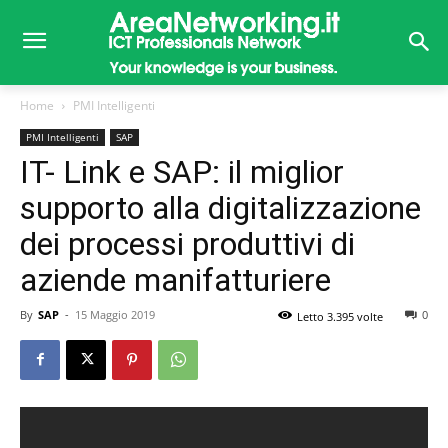
Home
PMI Intelligenti
PMI Intelligenti
SAP
IT- Link e SAP: il miglior
supporto alla digitalizzazione
dei processi produttivi di
aziende manifatturiere
By
SAP
-
15 Maggio 2019
0
Letto 3.395 volte