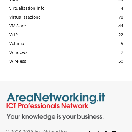
virtualization-info
4
Virtualizzazione
78
VMWare
44
VoIP
22
Volunia
5
Windows
7
Wireless
50
© 2003-2025 AreaNetworking.it