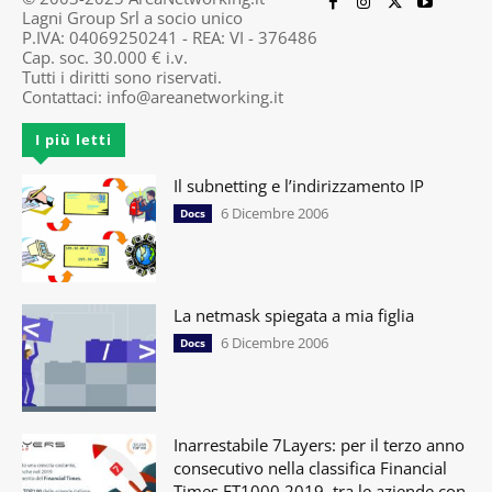
Lagni Group Srl a socio unico
P.IVA: 04069250241 - REA: VI - 376486
Cap. soc. 30.000 € i.v.
Tutti i diritti sono riservati.
Contattaci:
info@areanetworking.it
I più letti
Il subnetting e l’indirizzamento IP
6 Dicembre 2006
Docs
La netmask spiegata a mia figlia
6 Dicembre 2006
Docs
Inarrestabile 7Layers: per il terzo anno
consecutivo nella classifica Financial
Times FT1000 2019, tra le aziende con