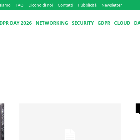
 siamo
FAQ
Dicono di noi
Contatti
Pubblicità
Newsletter
DPR DAY 2026
NETWORKING
SECURITY
GDPR
CLOUD
D