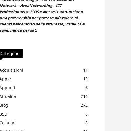
Network – AreaNetworking – ICT
Professionals
ICOS e Netwrix annunciano
su
una partnership per portare più valore ai
clienti nell’ambito della sicurezza, visibilità e
governance dei dati
Categorie
Acquisizioni
11
Apple
15
Appunti
6
Attualità
216
Blog
272
BSD
8
Cellulari
8