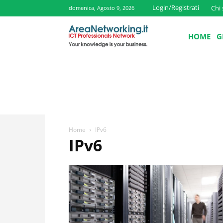
Login/Registrati
Chi
domenica, Agosto 9, 2026
HOME
G
Home
IPv6
IPv6