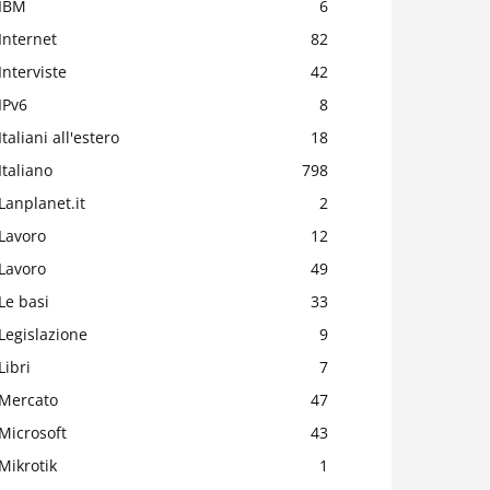
IBM
6
Internet
82
Interviste
42
IPv6
8
Italiani all'estero
18
Italiano
798
Lanplanet.it
2
Lavoro
12
Lavoro
49
Le basi
33
Legislazione
9
Libri
7
Mercato
47
Microsoft
43
Mikrotik
1