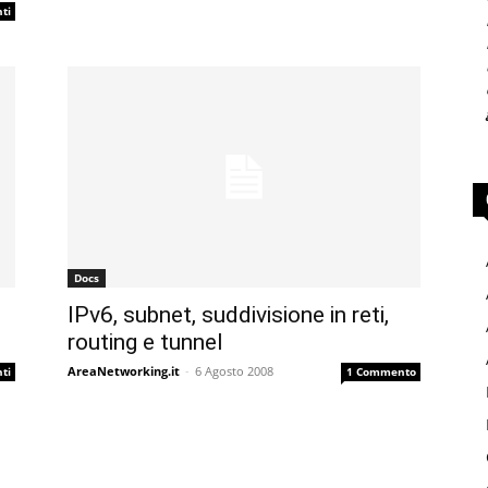
ti
Docs
IPv6, subnet, suddivisione in reti,
routing e tunnel
AreaNetworking.it
-
6 Agosto 2008
ti
1 Commento