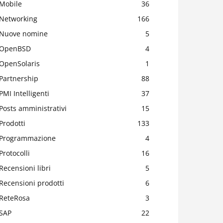
Mobile
36
Networking
166
Nuove nomine
5
OpenBSD
4
OpenSolaris
1
Partnership
88
PMI Intelligenti
37
Posts amministrativi
15
Prodotti
133
Programmazione
4
Protocolli
16
Recensioni libri
5
Recensioni prodotti
6
ReteRosa
3
SAP
22