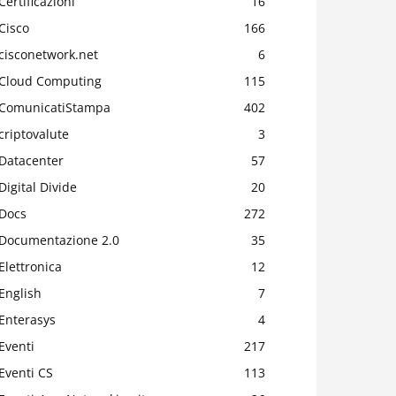
Certificazioni
16
Cisco
166
cisconetwork.net
6
Cloud Computing
115
ComunicatiStampa
402
criptovalute
3
Datacenter
57
Digital Divide
20
Docs
272
Documentazione 2.0
35
Elettronica
12
English
7
Enterasys
4
Eventi
217
Eventi CS
113