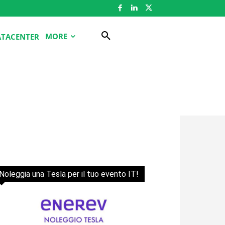
MORE
ATACENTER
Noleggia una Tesla per il tuo evento IT!