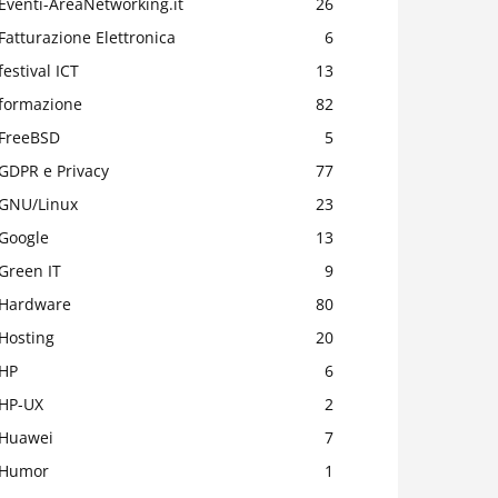
Eventi-AreaNetworking.it
26
Fatturazione Elettronica
6
festival ICT
13
formazione
82
FreeBSD
5
GDPR e Privacy
77
GNU/Linux
23
Google
13
Green IT
9
Hardware
80
Hosting
20
HP
6
HP-UX
2
Huawei
7
Humor
1