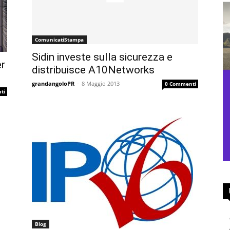
ComunicatiStampa
Sidin investe sulla sicurezza e
er
distribuisce A10Networks
grandangoloPR
-
8 Maggio 2013
0 Commenti
ti
Blog