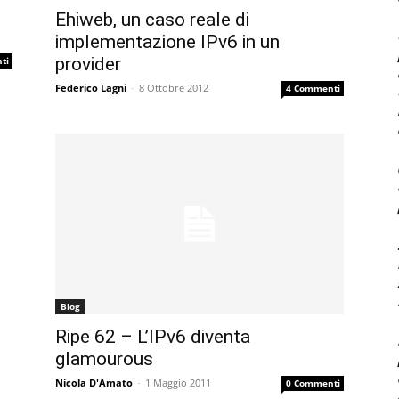
Ehiweb, un caso reale di
implementazione IPv6 in un
provider
ti
Federico Lagni
-
8 Ottobre 2012
4 Commenti
Blog
Ripe 62 – L’IPv6 diventa
glamourous
Nicola D'Amato
-
1 Maggio 2011
0 Commenti