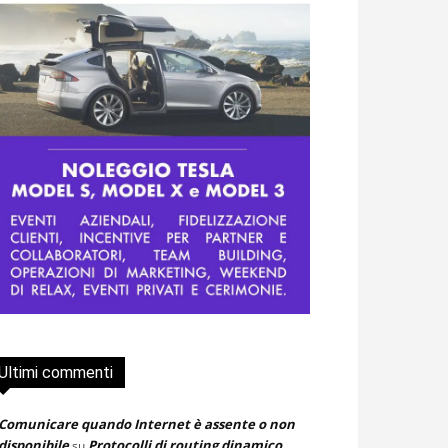
Ultimi commenti
Comunicare quando Internet è assente o non
disponibile
Protocolli di routing dinamico
su