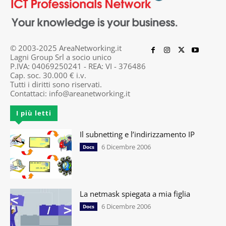
© 2003-2025 AreaNetworking.it
Lagni Group Srl a socio unico
P.IVA: 04069250241 - REA: VI - 376486
Cap. soc. 30.000 € i.v.
Tutti i diritti sono riservati.
Contattaci:
info@areanetworking.it
I più letti
Il subnetting e l’indirizzamento IP
6 Dicembre 2006
Docs
La netmask spiegata a mia figlia
6 Dicembre 2006
Docs