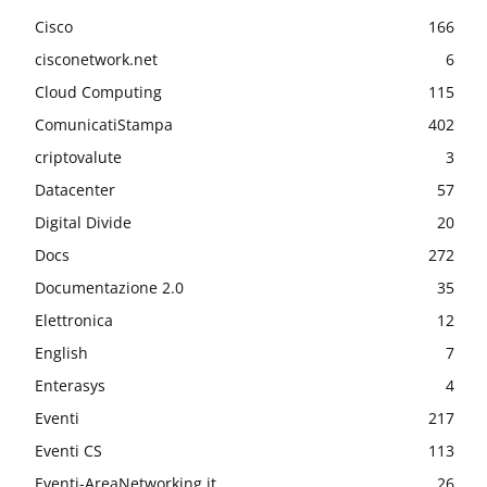
Cisco
166
cisconetwork.net
6
Cloud Computing
115
ComunicatiStampa
402
criptovalute
3
Datacenter
57
Digital Divide
20
Docs
272
Documentazione 2.0
35
Elettronica
12
English
7
Enterasys
4
Eventi
217
Eventi CS
113
Eventi-AreaNetworking.it
26