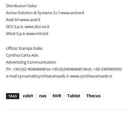
Distributori Italia:
Active Solution & Systems S.r.l www.active.it
Axel Srl www.axel.it
DCS S.p.A. www.dcs-os.it
Mind S.p.A www.mind.it
Ufficio Stampa Italia:
Cynthia Carta Adv.
Advertising Communication
Ph. +39 (0)2 45484666Fax +39 (0)245484685 Mob. +39 3385909592
e-mail
cyncarta@cynthiacartaadv.it
www.cynthiacartaadv.it
cebit
nas
NVR
Tablet
Thecus
TAGS