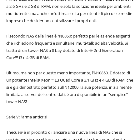
a 2,6 GHz e 2 GB di RAM, non è solo la soluzione ideale per ambienti
multiutente, ma anche un’ottima scelta per utenti di piccole e medie
imprese che desiderino centralizzare i propri dati.
Il secondo NAS della linea è l’N8850: perfetto per le aziende esigenti
che richiedono frequenti e simultanei multi-talk ad alta velocità. Si
tratta di un tower NAS a 8 bay dotato di Intel® 2nd Generation
Core™ i3 e 4 GB di RAM.
Ultimo, ma non per questo meno importante, l’N10850. È dotato di
un potente Intel® Xeon™ E3 Quad Core a 3,1 GHz e 4 GB di RAM, che
si è già dimostrato perfetto sull’N12000: la sua potenza, inizialmente
limitata ai server del centro dati, è ora disponibile in un “semplice”
tower NAS!
Serie V: l’arma anticrisi
Thecus® è in procinto di lanciare una nuova linea di NAS che si
posizionerà in un settore in rapida crescita: lo storage ad elevata