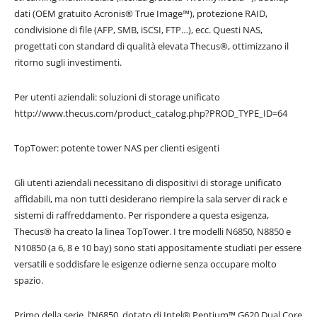
dati (OEM gratuito Acronis® True Image™), protezione RAID,
condivisione di file (AFP, SMB, iSCSI, FTP…), ecc. Questi NAS,
progettati con standard di qualità elevata Thecus®, ottimizzano il
ritorno sugli investimenti.
Per utenti aziendali: soluzioni di storage unificato
http://www.thecus.com/product_catalog.php?PROD_TYPE_ID=64
TopTower: potente tower NAS per clienti esigenti
Gli utenti aziendali necessitano di dispositivi di storage unificato
affidabili, ma non tutti desiderano riempire la sala server di rack e
sistemi di raffreddamento. Per rispondere a questa esigenza,
Thecus® ha creato la linea TopTower. I tre modelli N6850, N8850 e
N10850 (a 6, 8 e 10 bay) sono stati appositamente studiati per essere
versatili e soddisfare le esigenze odierne senza occupare molto
spazio.
Primo della serie, l’N6850, dotato di Intel® Pentium™ G620 Dual Core