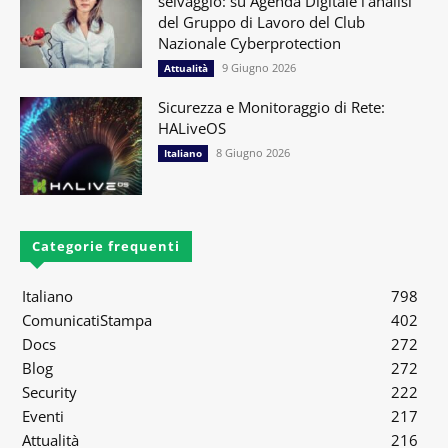
selvaggio: su Agenda Digitale l’analisi
del Gruppo di Lavoro del Club
Nazionale Cyberprotection
9 Giugno 2026
Attualità
Sicurezza e Monitoraggio di Rete:
HALiveOS
8 Giugno 2026
Italiano
Categorie frequenti
Italiano
798
ComunicatiStampa
402
Docs
272
Blog
272
Security
222
Eventi
217
Attualità
216