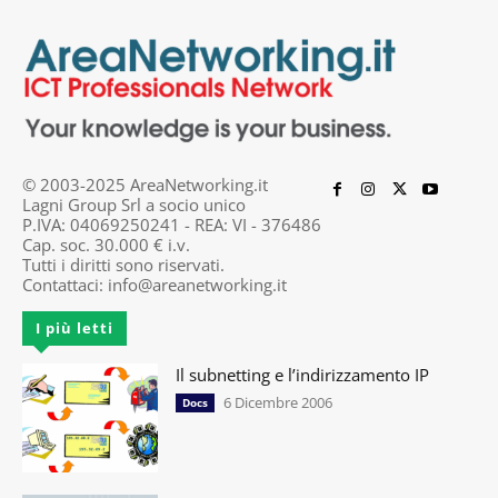
© 2003-2025 AreaNetworking.it
Lagni Group Srl a socio unico
P.IVA: 04069250241 - REA: VI - 376486
Cap. soc. 30.000 € i.v.
Tutti i diritti sono riservati.
Contattaci:
info@areanetworking.it
I più letti
Il subnetting e l’indirizzamento IP
6 Dicembre 2006
Docs