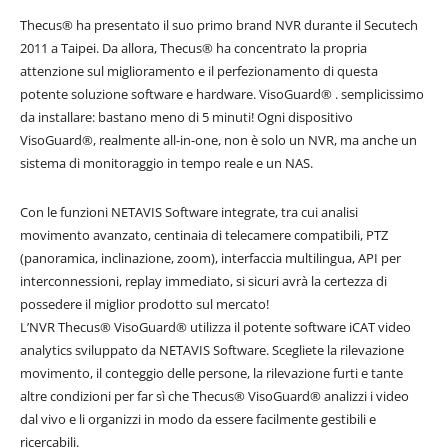
Thecus® ha presentato il suo primo brand NVR durante il Secutech
2011 a Taipei. Da allora, Thecus® ha concentrato la propria
attenzione sul miglioramento e il perfezionamento di questa
potente soluzione software e hardware. VisoGuard® . semplicissimo
da installare: bastano meno di 5 minuti! Ogni dispositivo
VisoGuard®, realmente all-in-one, non è solo un NVR, ma anche un
sistema di monitoraggio in tempo reale e un NAS.
Con le funzioni NETAVIS Software integrate, tra cui analisi
movimento avanzato, centinaia di telecamere compatibili, PTZ
(panoramica, inclinazione, zoom), interfaccia multilingua, API per
interconnessioni, replay immediato, si sicuri avrà la certezza di
possedere il miglior prodotto sul mercato!
L’NVR Thecus® VisoGuard® utilizza il potente software iCAT video
analytics sviluppato da NETAVIS Software. Scegliete la rilevazione
movimento, il conteggio delle persone, la rilevazione furti e tante
altre condizioni per far sì che Thecus® VisoGuard® analizzi i video
dal vivo e li organizzi in modo da essere facilmente gestibili e
ricercabili.