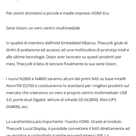
Per utenti domestici e piccole e medie imprese: HDMI Era
Serie Vision: un vero centro multimediale
In qualità di membro dell’Intel Embedded Alliance, Thecus® gode di
diritti di prelazione ed accesso ad una moltitudine di prototipi Intel e
alle ultime tecnologie. Dopo aver lavorato su questi prodotti per
mesi, Thecus® è lieta di lanciare finalmente la sua serie Vision.
I nuovi N2800 e N4800 saranno alcuni dei primi NAS su base Intel®
AtomTM D2700 e costituiranno lo standard per i migliori prodotti sul
mercato che creeranno un vero e proprio centro multimediale: USB
3.0, porte dual Gigabit, lettore di schede SD (N2800), Mini-UPS
(N4800), ecc.
La caratteristica più importante : l’uscita HDMI. Grazie al modulo
Thecus® Local Display, è possibile connettere il NAS direttamente ad
un monitor e controllarlo tramite mouse/tastiera USB. La