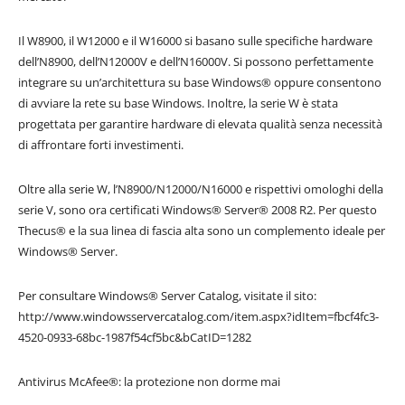
Il W8900, il W12000 e il W16000 si basano sulle specifiche hardware
dell’N8900, dell’N12000V e dell’N16000V. Si possono perfettamente
integrare su un’architettura su base Windows® oppure consentono
di avviare la rete su base Windows. Inoltre, la serie W è stata
progettata per garantire hardware di elevata qualità senza necessità
di affrontare forti investimenti.
Oltre alla serie W, l’N8900/N12000/N16000 e rispettivi omologhi della
serie V, sono ora certificati Windows® Server® 2008 R2. Per questo
Thecus® e la sua linea di fascia alta sono un complemento ideale per
Windows® Server.
Per consultare Windows® Server Catalog, visitate il sito:
http://www.windowsservercatalog.com/item.aspx?idItem=fbcf4fc3-
4520-0933-68bc-1987f54cf5bc&bCatID=1282
Antivirus McAfee®: la protezione non dorme mai