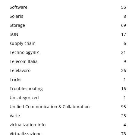
Software
55
Solaris
8
Storage
69
SUN
17
supply chain
6
TechnologyBIZ
21
Telecom Italia
9
Telelavoro
26
Tricks
1
Troubleshooting
16
Uncategorized
1
Unified Communication & Collaboration
95
Varie
25
virtualization-info
4
Virtualizzazione
78