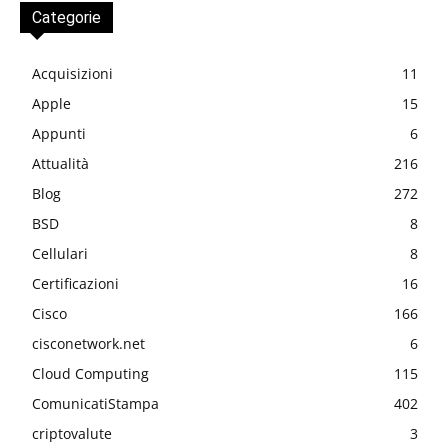
Categorie
Acquisizioni
11
Apple
15
Appunti
6
Attualità
216
Blog
272
BSD
8
Cellulari
8
Certificazioni
16
Cisco
166
cisconetwork.net
6
Cloud Computing
115
ComunicatiStampa
402
criptovalute
3