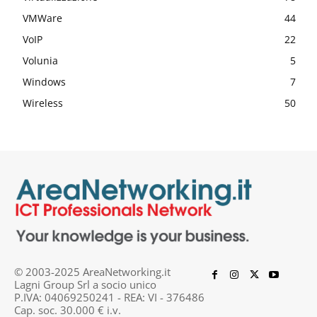
VMWare
44
VoIP
22
Volunia
5
Windows
7
Wireless
50
© 2003-2025 AreaNetworking.it
Lagni Group Srl a socio unico
P.IVA: 04069250241 - REA: VI - 376486
Cap. soc. 30.000 € i.v.