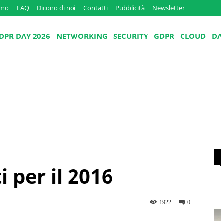
amo
FAQ
Dicono di noi
Contatti
Pubblicità
Newsletter
DPR DAY 2026
NETWORKING
SECURITY
GDPR
CLOUD
D
i per il 2016
1922
0