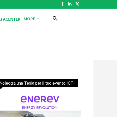
MORE
ATACENTER
Noleggia una Tesla per il tuo evento ICT!