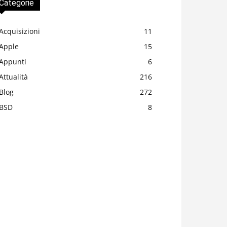
Categorie
Acquisizioni
11
Apple
15
Appunti
6
Attualità
216
Blog
272
BSD
8