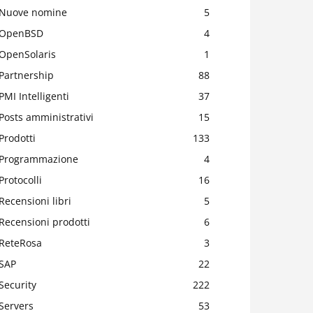
Nuove nomine
5
OpenBSD
4
OpenSolaris
1
Partnership
88
PMI Intelligenti
37
Posts amministrativi
15
Prodotti
133
Programmazione
4
Protocolli
16
Recensioni libri
5
Recensioni prodotti
6
ReteRosa
3
SAP
22
Security
222
Servers
53