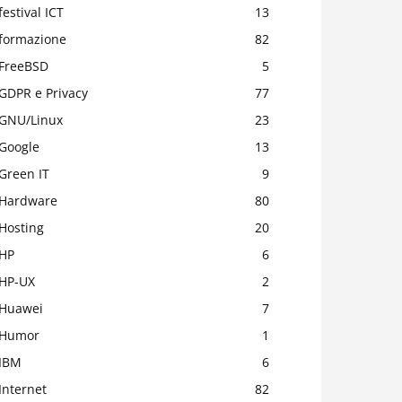
festival ICT
13
formazione
82
FreeBSD
5
GDPR e Privacy
77
GNU/Linux
23
Google
13
Green IT
9
Hardware
80
Hosting
20
HP
6
HP-UX
2
Huawei
7
Humor
1
IBM
6
Internet
82