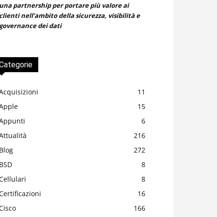
una partnership per portare più valore ai
clienti nell’ambito della sicurezza, visibilità e
governance dei dati
Categorie
Acquisizioni
11
Apple
15
Appunti
6
Attualità
216
Blog
272
BSD
8
Cellulari
8
Certificazioni
16
Cisco
166