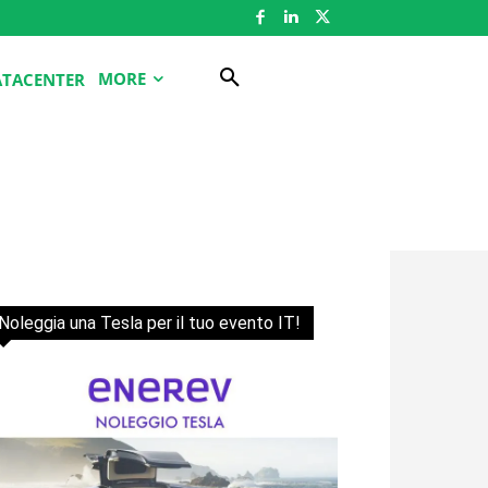
MORE
ATACENTER
Noleggia una Tesla per il tuo evento IT!