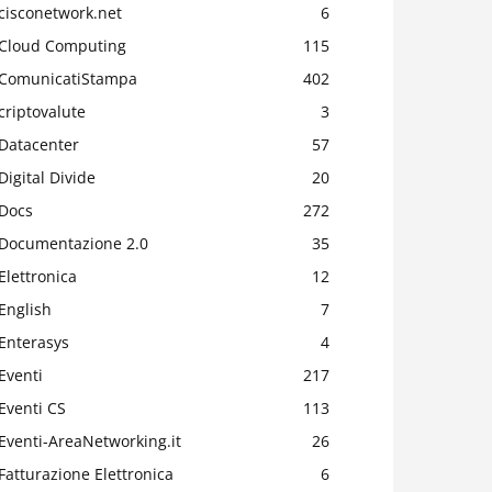
cisconetwork.net
6
Cloud Computing
115
ComunicatiStampa
402
criptovalute
3
Datacenter
57
Digital Divide
20
Docs
272
Documentazione 2.0
35
Elettronica
12
English
7
Enterasys
4
Eventi
217
Eventi CS
113
Eventi-AreaNetworking.it
26
Fatturazione Elettronica
6