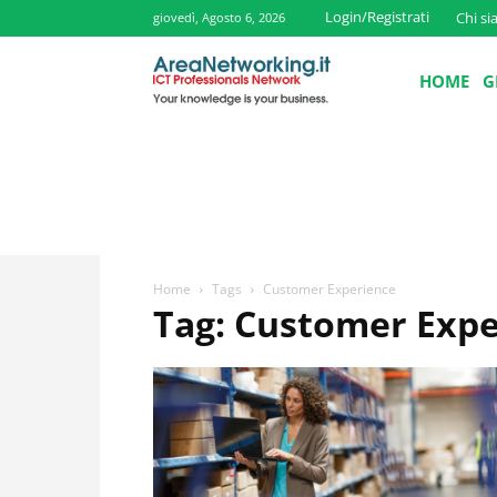
Login/Registrati
Chi s
giovedì, Agosto 6, 2026
HOME
G
Home
Tags
Customer Experience
Tag: Customer Expe