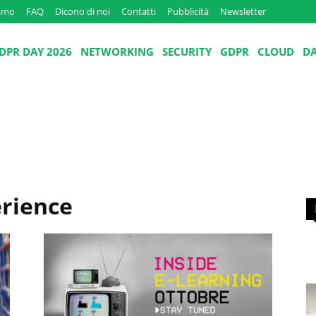
iamo
FAQ
Dicono di noi
Contatti
Pubblicità
Newsletter
DPR DAY 2026
NETWORKING
SECURITY
GDPR
CLOUD
D
rience