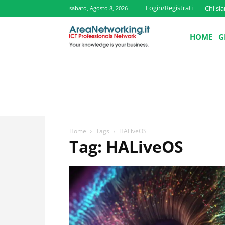
Login/Registrati
Chi si
sabato, Agosto 8, 2026
HOME
G
Home
Tags
HALiveOS
Tag: HALiveOS