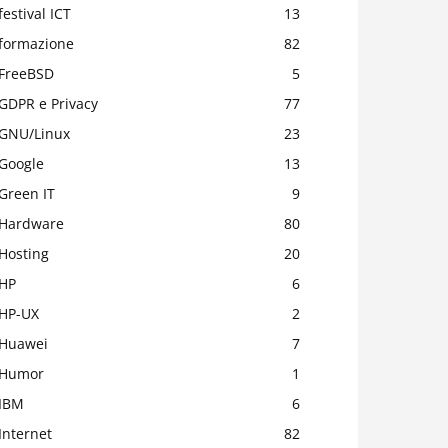
festival ICT
13
formazione
82
FreeBSD
5
GDPR e Privacy
77
GNU/Linux
23
Google
13
Green IT
9
Hardware
80
Hosting
20
HP
6
HP-UX
2
Huawei
7
Humor
1
IBM
6
Internet
82