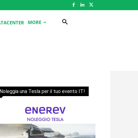
MORE
ATACENTER
Noleggia una Tesla per il tuo evento IT!