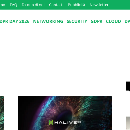
amo
FAQ
Dicono di noi
Contatti
Pubblicità
Newsletter
DPR DAY 2026
NETWORKING
SECURITY
GDPR
CLOUD
D