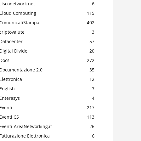
cisconetwork.net
6
Cloud Computing
115
ComunicatiStampa
402
criptovalute
3
Datacenter
57
Digital Divide
20
Docs
272
Documentazione 2.0
35
Elettronica
12
English
7
Enterasys
4
Eventi
217
Eventi CS
113
Eventi-AreaNetworking.it
26
Fatturazione Elettronica
6