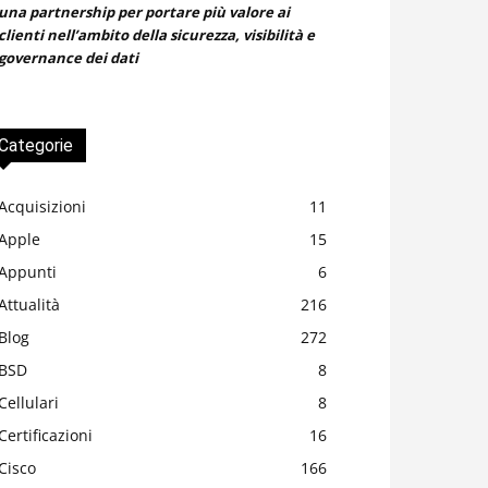
una partnership per portare più valore ai
clienti nell’ambito della sicurezza, visibilità e
governance dei dati
Categorie
Acquisizioni
11
Apple
15
Appunti
6
Attualità
216
Blog
272
BSD
8
Cellulari
8
Certificazioni
16
Cisco
166