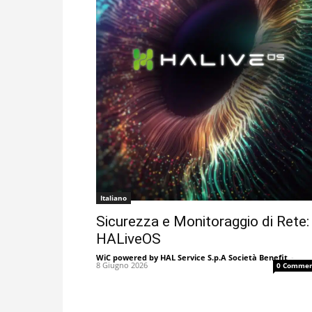
Italiano
Sicurezza e Monitoraggio di Rete:
HALiveOS
WiC powered by HAL Service S.p.A Società Benefit
-
8 Giugno 2026
0 Commen