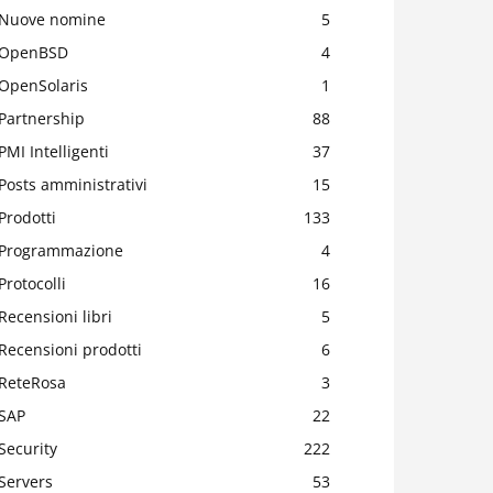
Nuove nomine
5
OpenBSD
4
OpenSolaris
1
Partnership
88
PMI Intelligenti
37
Posts amministrativi
15
Prodotti
133
Programmazione
4
Protocolli
16
Recensioni libri
5
Recensioni prodotti
6
ReteRosa
3
SAP
22
Security
222
Servers
53