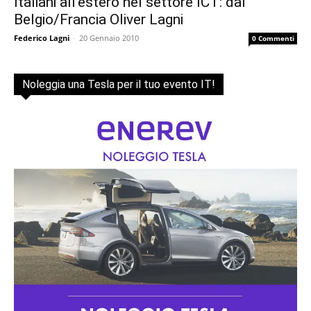
Italiani all’estero nel settore ICT: dal
Belgio/Francia Oliver Lagni
Federico Lagni
-
20 Gennaio 2010
0 Commenti
Noleggia una Tesla per il tuo evento IT!