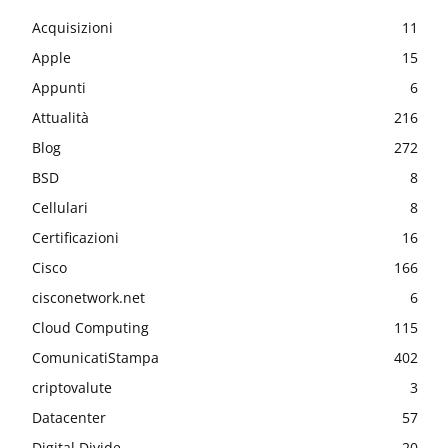
Acquisizioni
11
Apple
15
Appunti
6
Attualità
216
Blog
272
BSD
8
Cellulari
8
Certificazioni
16
Cisco
166
cisconetwork.net
6
Cloud Computing
115
ComunicatiStampa
402
criptovalute
3
Datacenter
57
Digital Divide
20