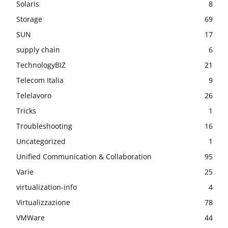
Solaris
8
Storage
69
SUN
17
supply chain
6
TechnologyBIZ
21
Telecom Italia
9
Telelavoro
26
Tricks
1
Troubleshooting
16
Uncategorized
1
Unified Communication & Collaboration
95
Varie
25
virtualization-info
4
Virtualizzazione
78
VMWare
44