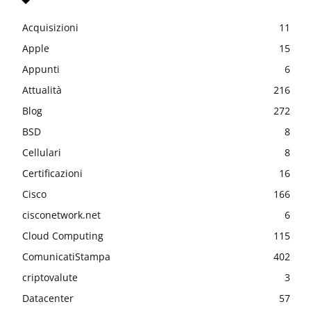
Acquisizioni
11
Apple
15
Appunti
6
Attualità
216
Blog
272
BSD
8
Cellulari
8
Certificazioni
16
Cisco
166
cisconetwork.net
6
Cloud Computing
115
ComunicatiStampa
402
criptovalute
3
Datacenter
57