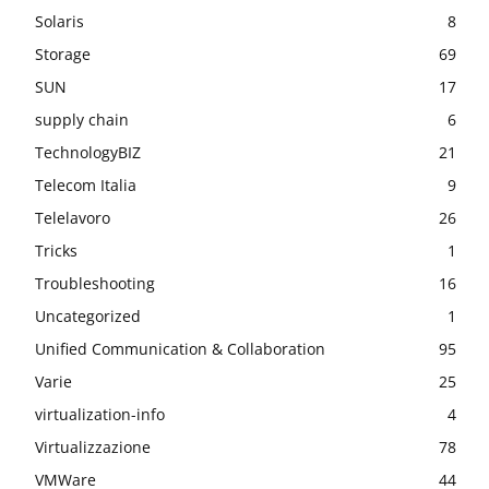
Solaris
8
Storage
69
SUN
17
supply chain
6
TechnologyBIZ
21
Telecom Italia
9
Telelavoro
26
Tricks
1
Troubleshooting
16
Uncategorized
1
Unified Communication & Collaboration
95
Varie
25
virtualization-info
4
Virtualizzazione
78
VMWare
44