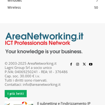
Windows
7
Wireless
50
© 2003-2025 AreaNetworking.it
Lagni Group Srl a socio unico
P.IVA: 04069250241 - REA: VI - 376486
Cap. soc. 30.000 € i.v.
Tutti i diritti sono riservati.
Contattaci:
info@areanetworking.it
I più letti
Il subnetting e l’indirizzamento IP