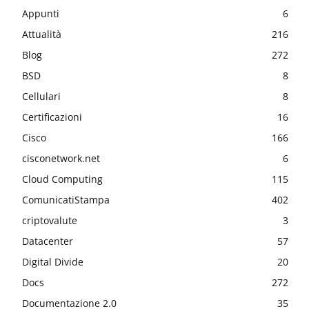
Appunti
6
Attualità
216
Blog
272
BSD
8
Cellulari
8
Certificazioni
16
Cisco
166
cisconetwork.net
6
Cloud Computing
115
ComunicatiStampa
402
criptovalute
3
Datacenter
57
Digital Divide
20
Docs
272
Documentazione 2.0
35