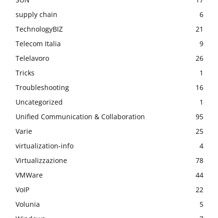
supply chain
6
TechnologyBIZ
21
Telecom Italia
9
Telelavoro
26
Tricks
1
Troubleshooting
16
Uncategorized
1
Unified Communication & Collaboration
95
Varie
25
virtualization-info
4
Virtualizzazione
78
VMWare
44
VoIP
22
Volunia
5