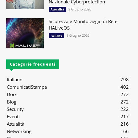
Nazionale Cyberprotection
9 Giugno 2026
Attualità
Sicurezza e Monitoraggio di Rete:
HALiveOS
8 Giugno 2026
Italiano
Categorie frequenti
Italiano
798
ComunicatiStampa
402
Docs
272
Blog
272
Security
222
Eventi
217
Attualità
216
Networking
166