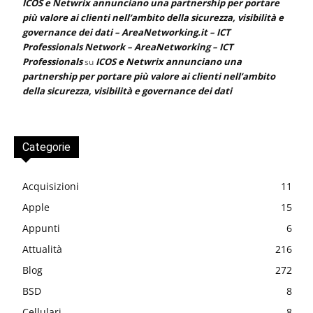
ICOS e Netwrix annunciano una partnership per portare
più valore ai clienti nell’ambito della sicurezza, visibilità e
governance dei dati – AreaNetworking.it – ICT
Professionals Network – AreaNetworking – ICT
Professionals
ICOS e Netwrix annunciano una
su
partnership per portare più valore ai clienti nell’ambito
della sicurezza, visibilità e governance dei dati
Categorie
Acquisizioni
11
Apple
15
Appunti
6
Attualità
216
Blog
272
BSD
8
Cellulari
8