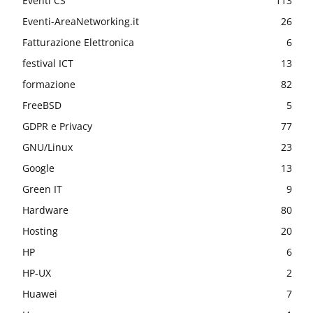
Eventi CS
113
Eventi-AreaNetworking.it
26
Fatturazione Elettronica
6
festival ICT
13
formazione
82
FreeBSD
5
GDPR e Privacy
77
GNU/Linux
23
Google
13
Green IT
9
Hardware
80
Hosting
20
HP
6
HP-UX
2
Huawei
7