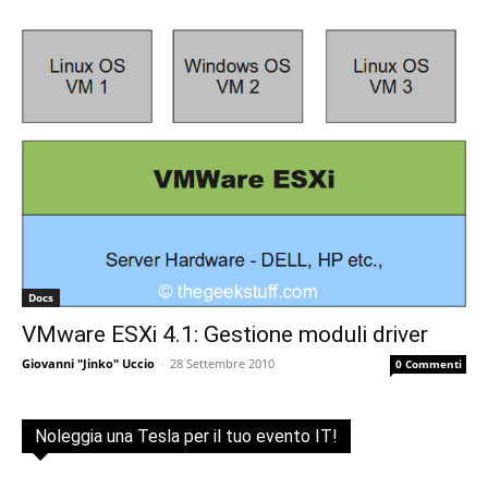
Docs
VMware ESXi 4.1: Gestione moduli driver
Giovanni "Jinko" Uccio
-
28 Settembre 2010
0 Commenti
Noleggia una Tesla per il tuo evento IT!