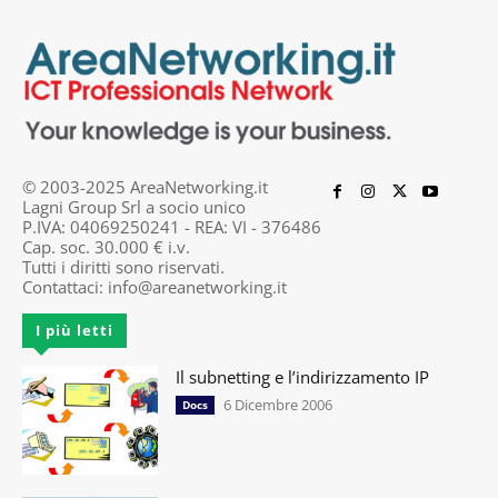
© 2003-2025 AreaNetworking.it
Lagni Group Srl a socio unico
P.IVA: 04069250241 - REA: VI - 376486
Cap. soc. 30.000 € i.v.
Tutti i diritti sono riservati.
Contattaci:
info@areanetworking.it
I più letti
Il subnetting e l’indirizzamento IP
6 Dicembre 2006
Docs