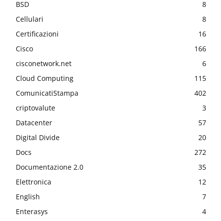
BSD
8
Cellulari
8
Certificazioni
16
Cisco
166
cisconetwork.net
6
Cloud Computing
115
ComunicatiStampa
402
criptovalute
3
Datacenter
57
Digital Divide
20
Docs
272
Documentazione 2.0
35
Elettronica
12
English
7
Enterasys
4