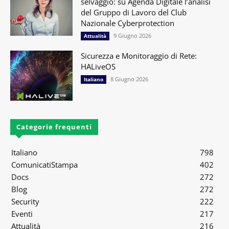
selvaggio: su Agenda Digitale l’analisi
del Gruppo di Lavoro del Club
Nazionale Cyberprotection
9 Giugno 2026
Attualità
Sicurezza e Monitoraggio di Rete:
HALiveOS
8 Giugno 2026
Italiano
Categorie frequenti
Italiano
798
ComunicatiStampa
402
Docs
272
Blog
272
Security
222
Eventi
217
Attualità
216