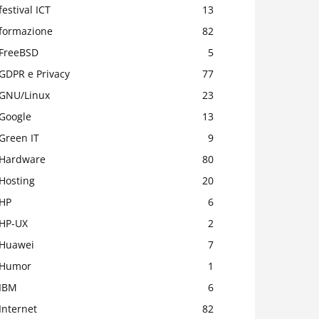
festival ICT
13
formazione
82
FreeBSD
5
GDPR e Privacy
77
GNU/Linux
23
Google
13
Green IT
9
Hardware
80
Hosting
20
HP
6
HP-UX
2
Huawei
7
Humor
1
IBM
6
Internet
82