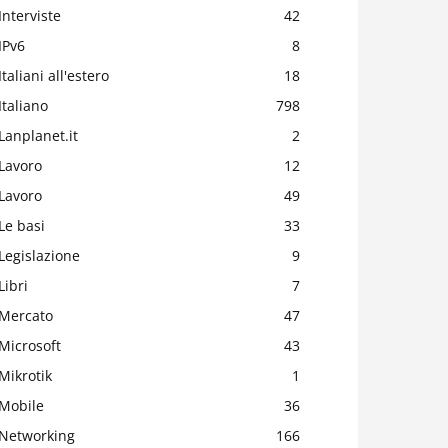
Interviste
42
IPv6
8
Italiani all'estero
18
Italiano
798
Lanplanet.it
2
Lavoro
12
Lavoro
49
Le basi
33
Legislazione
9
Libri
7
Mercato
47
Microsoft
43
Mikrotik
1
Mobile
36
Networking
166