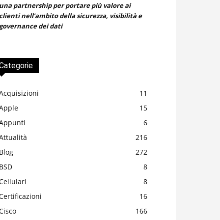
una partnership per portare più valore ai
clienti nell’ambito della sicurezza, visibilità e
governance dei dati
Categorie
Acquisizioni
11
Apple
15
Appunti
6
Attualità
216
Blog
272
BSD
8
Cellulari
8
Certificazioni
16
Cisco
166