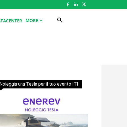
MORE
ATACENTER
Noleggia una Tesla per il tuo evento IT!