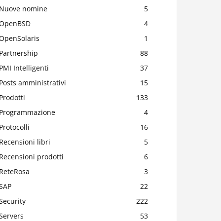
Nuove nomine
5
OpenBSD
4
OpenSolaris
1
Partnership
88
PMI Intelligenti
37
Posts amministrativi
15
Prodotti
133
Programmazione
4
Protocolli
16
Recensioni libri
5
Recensioni prodotti
6
ReteRosa
3
SAP
22
Security
222
Servers
53