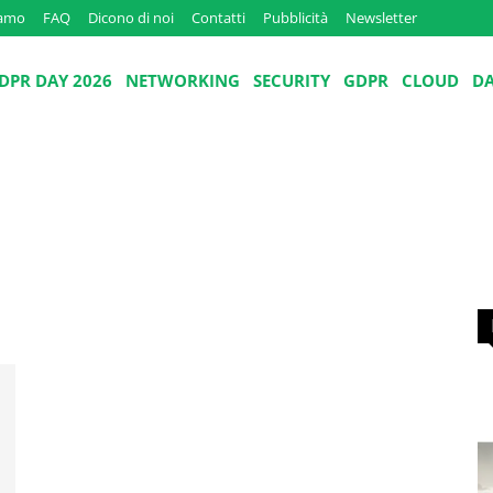
iamo
FAQ
Dicono di noi
Contatti
Pubblicità
Newsletter
DPR DAY 2026
NETWORKING
SECURITY
GDPR
CLOUD
D