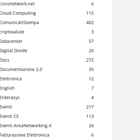
cisconetwork.net
6
Cloud Computing
115
ComunicatiStampa
402
criptovalute
3
Datacenter
57
Digital Divide
20
Docs
272
Documentazione 2.0
35
Elettronica
12
English
7
Enterasys
4
Eventi
217
Eventi CS
113
Eventi-AreaNetworking.it
26
Fatturazione Elettronica
6