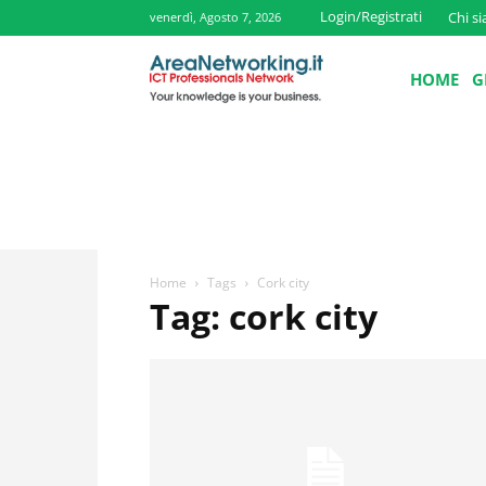
Login/Registrati
Chi s
venerdì, Agosto 7, 2026
HOME
G
Home
Tags
Cork city
Tag: cork city