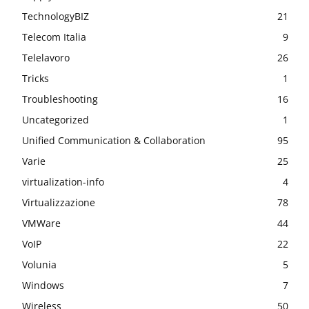
TechnologyBIZ
21
Telecom Italia
9
Telelavoro
26
Tricks
1
Troubleshooting
16
Uncategorized
1
Unified Communication & Collaboration
95
Varie
25
virtualization-info
4
Virtualizzazione
78
VMWare
44
VoIP
22
Volunia
5
Windows
7
Wireless
50