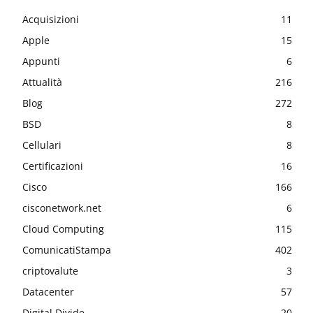
Acquisizioni
11
Apple
15
Appunti
6
Attualità
216
Blog
272
BSD
8
Cellulari
8
Certificazioni
16
Cisco
166
cisconetwork.net
6
Cloud Computing
115
ComunicatiStampa
402
criptovalute
3
Datacenter
57
Digital Divide
20