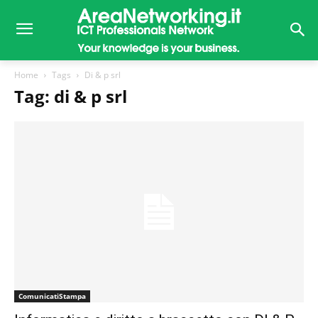
Home
Tags
Di & p srl
Tag: di & p srl
ComunicatiStampa