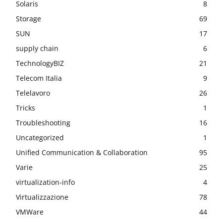
Solaris
8
Storage
69
SUN
17
supply chain
6
TechnologyBIZ
21
Telecom Italia
9
Telelavoro
26
Tricks
1
Troubleshooting
16
Uncategorized
1
Unified Communication & Collaboration
95
Varie
25
virtualization-info
4
Virtualizzazione
78
VMWare
44