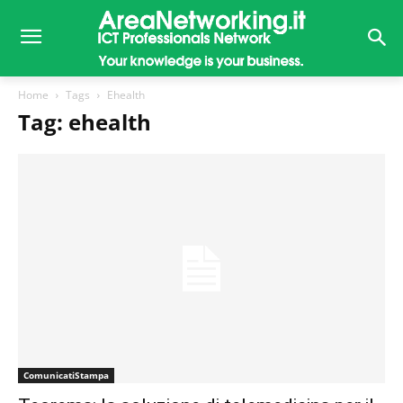
Home
Tags
Ehealth
Tag: ehealth
ComunicatiStampa