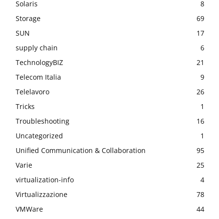
Solaris
8
Storage
69
SUN
17
supply chain
6
TechnologyBIZ
21
Telecom Italia
9
Telelavoro
26
Tricks
1
Troubleshooting
16
Uncategorized
1
Unified Communication & Collaboration
95
Varie
25
virtualization-info
4
Virtualizzazione
78
VMWare
44