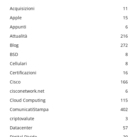
Acquisizioni
11
Apple
15
Appunti
6
Attualità
216
Blog
272
BSD
8
Cellulari
8
Certificazioni
16
Cisco
166
cisconetwork.net
6
Cloud Computing
115
ComunicatiStampa
402
criptovalute
3
Datacenter
57
Digital Divide
20