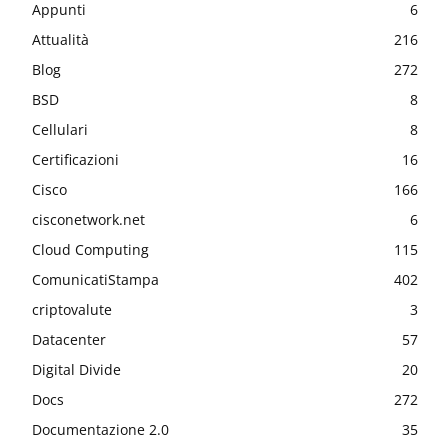
Appunti
6
Attualità
216
Blog
272
BSD
8
Cellulari
8
Certificazioni
16
Cisco
166
cisconetwork.net
6
Cloud Computing
115
ComunicatiStampa
402
criptovalute
3
Datacenter
57
Digital Divide
20
Docs
272
Documentazione 2.0
35