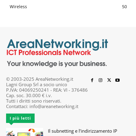
Wireless
50
© 2003-2025 AreaNetworking.it
Lagni Group Srl a socio unico
P.IVA: 04069250241 - REA: VI - 376486
Cap. soc. 30.000 € i.v.
Tutti i diritti sono riservati.
Contattaci:
info@areanetworking.it
I più letti
Il subnetting e l’indirizzamento IP