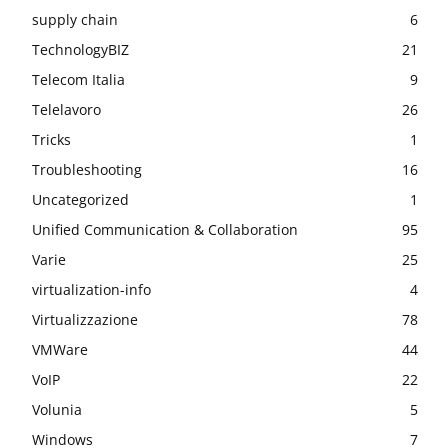
supply chain
6
TechnologyBIZ
21
Telecom Italia
9
Telelavoro
26
Tricks
1
Troubleshooting
16
Uncategorized
1
Unified Communication & Collaboration
95
Varie
25
virtualization-info
4
Virtualizzazione
78
VMWare
44
VoIP
22
Volunia
5
Windows
7