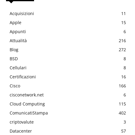
Acquisizioni
11
Apple
15
Appunti
6
Attualità
216
Blog
272
BSD
8
Cellulari
8
Certificazioni
16
Cisco
166
cisconetwork.net
6
Cloud Computing
115
ComunicatiStampa
402
criptovalute
3
Datacenter
57