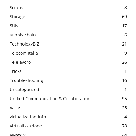
Solaris
8
Storage
69
SUN
17
supply chain
6
TechnologyBIZ
21
Telecom Italia
9
Telelavoro
26
Tricks
1
Troubleshooting
16
Uncategorized
1
Unified Communication & Collaboration
95
Varie
25
virtualization-info
4
Virtualizzazione
78
VMWare
44