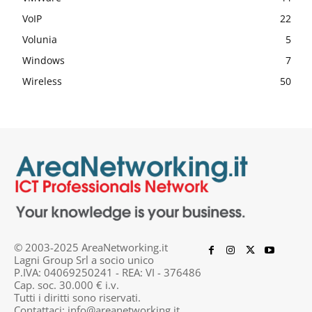
VoIP
22
Volunia
5
Windows
7
Wireless
50
© 2003-2025 AreaNetworking.it
Lagni Group Srl a socio unico
P.IVA: 04069250241 - REA: VI - 376486
Cap. soc. 30.000 € i.v.
Tutti i diritti sono riservati.
Contattaci:
info@areanetworking.it