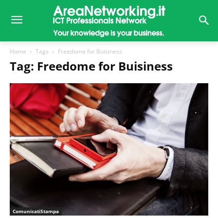
Home
Tags
Freedome for Buisiness
Tag: Freedome for Buisiness
ComunicatiStampa