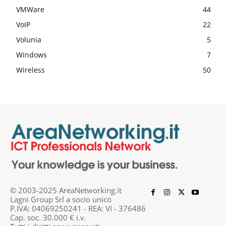
VMWare
44
VoIP
22
Volunia
5
Windows
7
Wireless
50
© 2003-2025 AreaNetworking.it
Lagni Group Srl a socio unico
P.IVA: 04069250241 - REA: VI - 376486
Cap. soc. 30.000 € i.v.