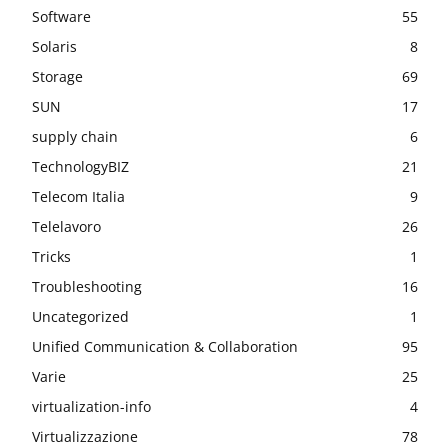
Software
55
Solaris
8
Storage
69
SUN
17
supply chain
6
TechnologyBIZ
21
Telecom Italia
9
Telelavoro
26
Tricks
1
Troubleshooting
16
Uncategorized
1
Unified Communication & Collaboration
95
Varie
25
virtualization-info
4
Virtualizzazione
78