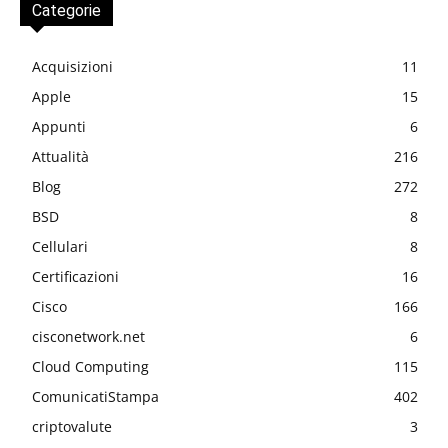
Categorie
Acquisizioni
11
Apple
15
Appunti
6
Attualità
216
Blog
272
BSD
8
Cellulari
8
Certificazioni
16
Cisco
166
cisconetwork.net
6
Cloud Computing
115
ComunicatiStampa
402
criptovalute
3