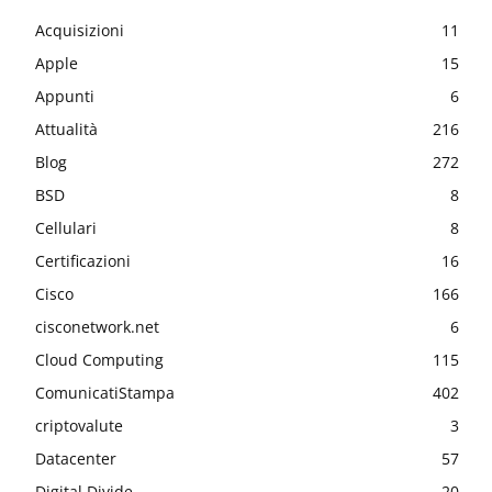
Acquisizioni
11
Apple
15
Appunti
6
Attualità
216
Blog
272
BSD
8
Cellulari
8
Certificazioni
16
Cisco
166
cisconetwork.net
6
Cloud Computing
115
ComunicatiStampa
402
criptovalute
3
Datacenter
57
Digital Divide
20