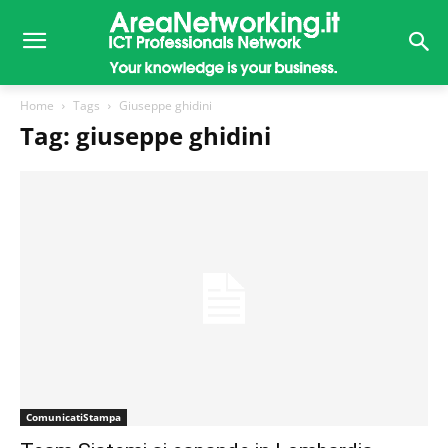
Home
Tags
Giuseppe ghidini
Tag: giuseppe ghidini
ComunicatiStampa