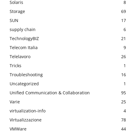
Solaris
8
Storage
69
SUN
17
supply chain
6
TechnologyBIZ
21
Telecom Italia
9
Telelavoro
26
Tricks
1
Troubleshooting
16
Uncategorized
1
Unified Communication & Collaboration
95
Varie
25
virtualization-info
4
Virtualizzazione
78
VMWare
44