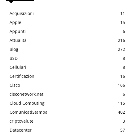
Acquisizioni
11
Apple
15
Appunti
6
Attualità
216
Blog
272
BSD
8
Cellulari
8
Certificazioni
16
Cisco
166
cisconetwork.net
6
Cloud Computing
115
ComunicatiStampa
402
criptovalute
3
Datacenter
57