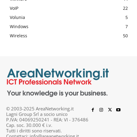
VoIP
22
Volunia
5
Windows
7
Wireless
50
© 2003-2025 AreaNetworking.it
Lagni Group Srl a socio unico
P.IVA: 04069250241 - REA: VI - 376486
Cap. soc. 30.000 € i.v.
Tutti i diritti sono riservati.
Contattaci:
info@areanetworking.it