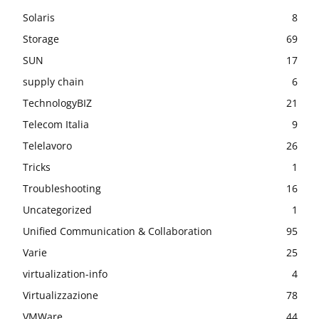
Solaris
8
Storage
69
SUN
17
supply chain
6
TechnologyBIZ
21
Telecom Italia
9
Telelavoro
26
Tricks
1
Troubleshooting
16
Uncategorized
1
Unified Communication & Collaboration
95
Varie
25
virtualization-info
4
Virtualizzazione
78
VMWare
44