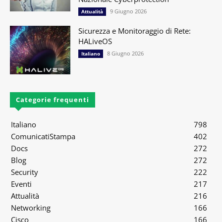
9 Giugno 2026
Attualità
Sicurezza e Monitoraggio di Rete:
HALiveOS
8 Giugno 2026
Italiano
Categorie frequenti
Italiano
798
ComunicatiStampa
402
Docs
272
Blog
272
Security
222
Eventi
217
Attualità
216
Networking
166
Cisco
166