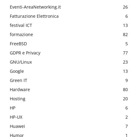
Eventi-AreaNetworking.it
26
Fatturazione Elettronica
6
festival ICT
13
formazione
82
FreeBSD
5
GDPR e Privacy
77
GNU/Linux
23
Google
13
Green IT
9
Hardware
80
Hosting
20
HP
6
HP-UX
2
Huawei
7
Humor
1