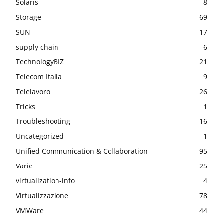
Solaris
8
Storage
69
SUN
17
supply chain
6
TechnologyBIZ
21
Telecom Italia
9
Telelavoro
26
Tricks
1
Troubleshooting
16
Uncategorized
1
Unified Communication & Collaboration
95
Varie
25
virtualization-info
4
Virtualizzazione
78
VMWare
44