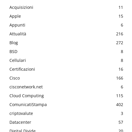
Acquisizioni
11
Apple
15
Appunti
6
Attualità
216
Blog
272
BSD
8
Cellulari
8
Certificazioni
16
Cisco
166
cisconetwork.net
6
Cloud Computing
115
ComunicatiStampa
402
criptovalute
3
Datacenter
57
Digital Divide
20