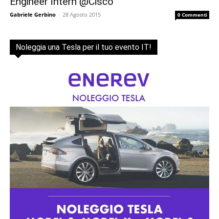
Engineer Intern @Cisco
Gabriele Gerbino
-
28 Agosto 2015
0 Commenti
Noleggia una Tesla per il tuo evento IT!