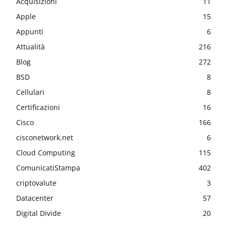
Acquisizioni
11
Apple
15
Appunti
6
Attualità
216
Blog
272
BSD
8
Cellulari
8
Certificazioni
16
Cisco
166
cisconetwork.net
6
Cloud Computing
115
ComunicatiStampa
402
criptovalute
3
Datacenter
57
Digital Divide
20