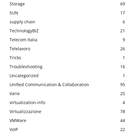
Storage
69
SUN
17
supply chain
6
TechnologyBIZ
21
Telecom Italia
9
Telelavoro
26
Tricks
1
Troubleshooting
16
Uncategorized
1
Unified Communication & Collaboration
95
Varie
25
virtualization-info
4
Virtualizzazione
78
VMWare
44
VoIP
22