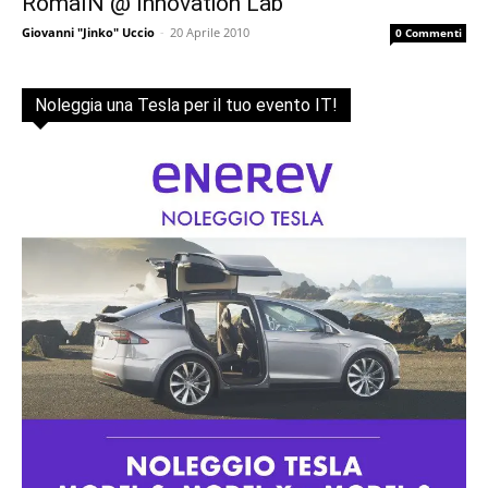
RomaIN @ Innovation Lab
Giovanni "Jinko" Uccio
-
20 Aprile 2010
0 Commenti
Noleggia una Tesla per il tuo evento IT!