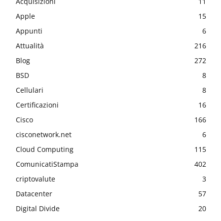
Acquisizioni
11
Apple
15
Appunti
6
Attualità
216
Blog
272
BSD
8
Cellulari
8
Certificazioni
16
Cisco
166
cisconetwork.net
6
Cloud Computing
115
ComunicatiStampa
402
criptovalute
3
Datacenter
57
Digital Divide
20