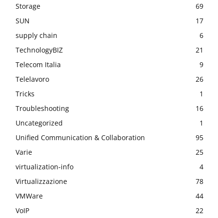
Storage
69
SUN
17
supply chain
6
TechnologyBIZ
21
Telecom Italia
9
Telelavoro
26
Tricks
1
Troubleshooting
16
Uncategorized
1
Unified Communication & Collaboration
95
Varie
25
virtualization-info
4
Virtualizzazione
78
VMWare
44
VoIP
22