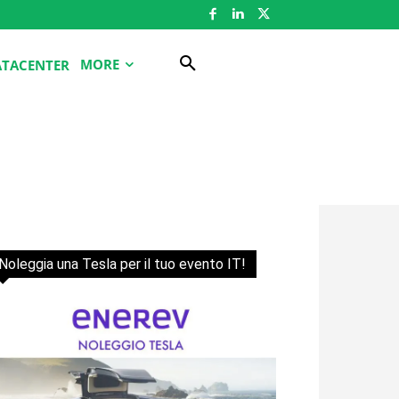
MORE
ATACENTER
Noleggia una Tesla per il tuo evento IT!