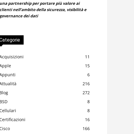
una partnership per portare più valore ai
clienti nell’ambito della sicurezza, visibilità e
governance dei dati
Categorie
Acquisizioni
11
Apple
15
Appunti
6
Attualità
216
Blog
272
BSD
8
Cellulari
8
Certificazioni
16
Cisco
166