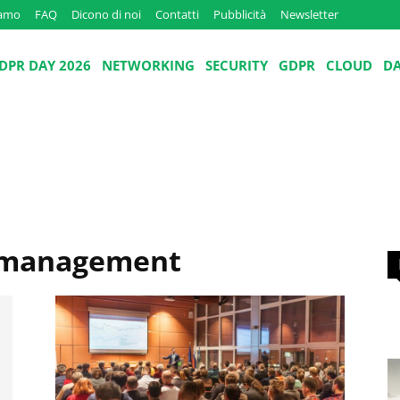
iamo
FAQ
Dicono di noi
Contatti
Pubblicità
Newsletter
DPR DAY 2026
NETWORKING
SECURITY
GDPR
CLOUD
D
e management