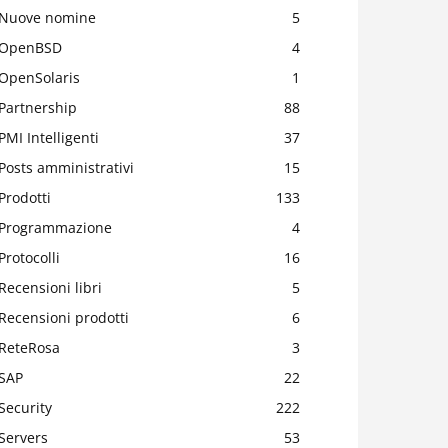
Nuove nomine
5
OpenBSD
4
OpenSolaris
1
Partnership
88
PMI Intelligenti
37
Posts amministrativi
15
Prodotti
133
Programmazione
4
Protocolli
16
Recensioni libri
5
Recensioni prodotti
6
ReteRosa
3
SAP
22
Security
222
Servers
53