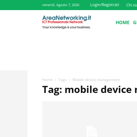
Login/Registrati
Chi s
venerdì, Agosto 7, 2026
HOME
G
Home
Tags
Mobile device management
Tag: mobile devic