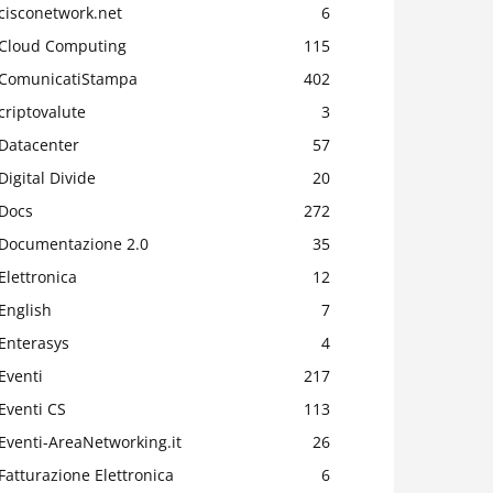
cisconetwork.net
6
Cloud Computing
115
ComunicatiStampa
402
criptovalute
3
Datacenter
57
Digital Divide
20
Docs
272
Documentazione 2.0
35
Elettronica
12
English
7
Enterasys
4
Eventi
217
Eventi CS
113
Eventi-AreaNetworking.it
26
Fatturazione Elettronica
6