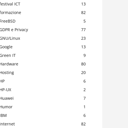
festival ICT
13
formazione
82
FreeBSD
5
GDPR e Privacy
77
GNU/Linux
23
Google
13
Green IT
9
Hardware
80
Hosting
20
HP
6
HP-UX
2
Huawei
7
Humor
1
IBM
6
Internet
82