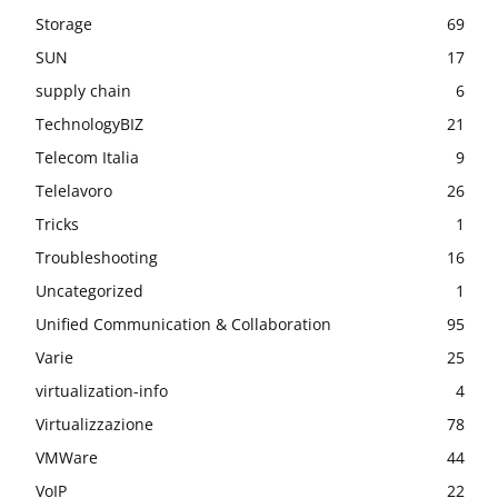
Storage
69
SUN
17
supply chain
6
TechnologyBIZ
21
Telecom Italia
9
Telelavoro
26
Tricks
1
Troubleshooting
16
Uncategorized
1
Unified Communication & Collaboration
95
Varie
25
virtualization-info
4
Virtualizzazione
78
VMWare
44
VoIP
22