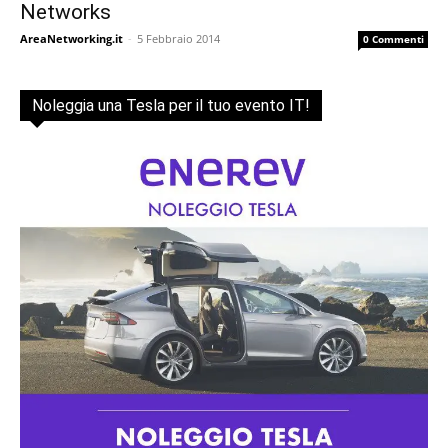
Networks
AreaNetworking.it
-
5 Febbraio 2014
0 Commenti
Noleggia una Tesla per il tuo evento IT!