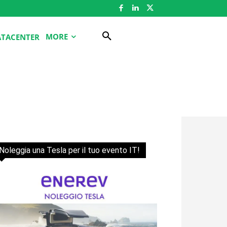
MORE
ATACENTER
Noleggia una Tesla per il tuo evento IT!