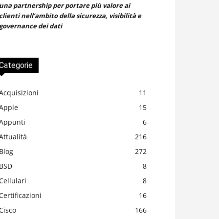
una partnership per portare più valore ai
clienti nell’ambito della sicurezza, visibilità e
governance dei dati
Categorie
Acquisizioni
11
Apple
15
Appunti
6
Attualità
216
Blog
272
BSD
8
Cellulari
8
Certificazioni
16
Cisco
166