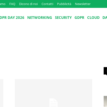
iamo
FAQ
Dicono di noi
Contatti
Pubblicità
Newsletter
DPR DAY 2026
NETWORKING
SECURITY
GDPR
CLOUD
D