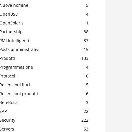
Nuove nomine
5
OpenBSD
4
OpenSolaris
1
Partnership
88
PMI Intelligenti
37
Posts amministrativi
15
Prodotti
133
Programmazione
4
Protocolli
16
Recensioni libri
5
Recensioni prodotti
6
ReteRosa
3
SAP
22
Security
222
Servers
53