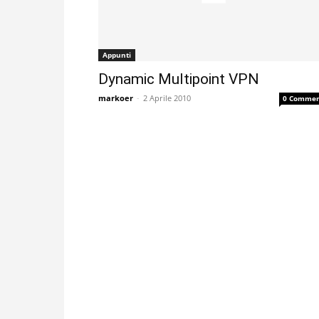
Appunti
Dynamic Multipoint VPN
markoer
-
2 Aprile 2010
0 Commen