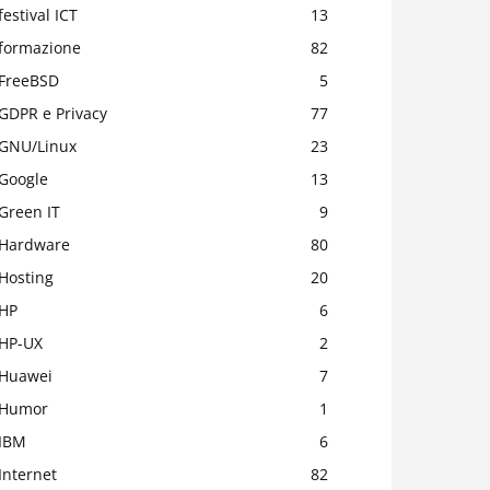
festival ICT
13
formazione
82
FreeBSD
5
GDPR e Privacy
77
GNU/Linux
23
Google
13
Green IT
9
Hardware
80
Hosting
20
HP
6
HP-UX
2
Huawei
7
Humor
1
IBM
6
Internet
82