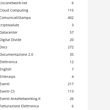
cisconetwork.net
6
Cloud Computing
115
ComunicatiStampa
402
criptovalute
3
Datacenter
57
Digital Divide
20
Docs
272
Documentazione 2.0
35
Elettronica
12
English
7
Enterasys
4
Eventi
217
Eventi CS
113
Eventi-AreaNetworking.it
26
Fatturazione Elettronica
6