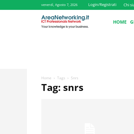
Login/Registrati
Chi s
venerdì, Agosto 7, 2026
HOME
G
Home
Tags
Snrs
Tag: snrs