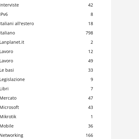
Interviste
42
IPv6
8
Italiani all'estero
18
Italiano
798
Lanplanet.it
2
Lavoro
12
Lavoro
49
Le basi
33
Legislazione
9
Libri
7
Mercato
47
Microsoft
43
Mikrotik
1
Mobile
36
Networking
166