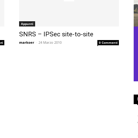
Appunti
SNRS – IPSec site-to-site
markoer
-
24 Marzo 2010
ti
0 Commenti